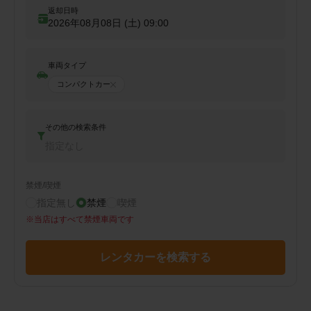
返却日時
2026年08月08日 (土)
09:00
車両タイプ
コンパクトカー
その他の検索条件
指定なし
禁煙/喫煙
指定無し
禁煙
喫煙
※
当店はすべて禁煙車両です
レンタカーを検索する