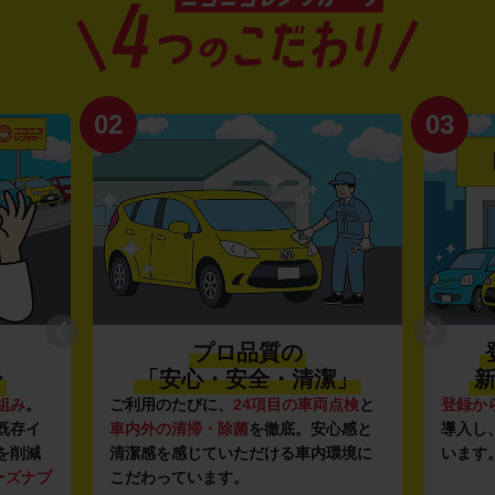
02
03
プロ品質の
〜
「安心・安全・清潔」
新
組み
。
ご利用のたびに、
24項目の車両点検
と
登録か
既存イ
車内外の清掃・除菌
を徹底。安心感と
導入し
を削減
清潔感を感じていただける車内環境に
います
ーズナブ
こだわっています。