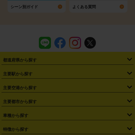
シーン別ガイド
よくある質問
都道府県から探す
・
北海道
・
青森県
・
岩手県
・
宮城県
・
秋田県
・
山形県
主要駅から探す
・
福島県
・
東京都
・
神奈川県
・
埼玉県
・
千葉県
・
茨城県
・
札幌駅
・
仙台駅
・
新宿駅
・
池袋駅
・
渋谷駅
・
東京駅
主要空港から探す
・
栃木県
・
群馬県
・
山梨県
・
愛知県
・
静岡県
・
岐阜県
・
横浜駅
・
川崎駅
・
大宮駅
・
西船橋駅
・
柏駅
・
名古屋駅
・
新千歳空港
・
仙台空港
主要都市から探す
・
長野県
・
新潟県
・
富山県
・
石川県
・
福井県
・
大阪府
・
大阪駅
・
難波駅
・
三宮駅
・
京都駅
・
広島駅
・
博多駅
・
成田空港
・
羽田空港
・
兵庫県
・
京都府
・
滋賀県
・
和歌山県
・
奈良県
・
三重県
・
札幌市
・
仙台市
車種から探す
・
熊本駅
・
那覇空港駅
・
中部国際空港セントレア
・
関西国際空港
・
鳥取県
・
島根県
・
岡山県
・
広島県
・
山口県
・
徳島県
・
千葉市
・
さいたま市
・
軽自動車
・
コンパクトカー
・
ステーションワゴン・セダン
特徴から探す
・
大阪国際空港（伊丹空港）
・
神戸空港
・
香川県
・
愛媛県
・
高知県
・
福岡県
・
佐賀県
・
長崎県
・
横浜市
・
川崎市