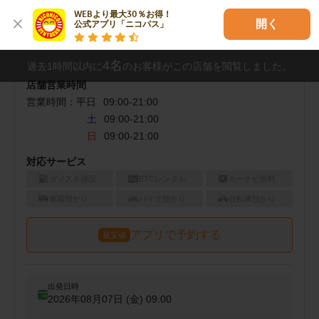
WEBより最大30％お得！

開く
公式アプリ「ニコパス」
千歳船橋駅店でご予約（空車検索）
4
名
過去1時間以内に
のお客様がこの店舗を閲覧しました。
店舗営業時間
営業時間：
平日
09:00
-
21:00
土
09:00-21:00
日
09:00-21:00
対応サービス
ガソスタ併設
ETCレンタル
カーナビ無料
車両預かり
バイク預かり
自転車預かり
アプリで予約する
最安値
出発日時
2026年08月07日 (金)
09:00