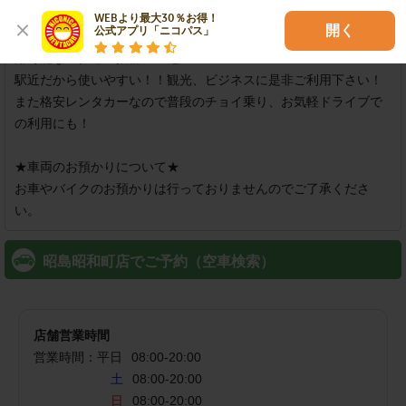
店舗紹介
WEBより最大30％お得！

開く
公式アプリ「ニコパス」
★青梅線「昭島駅」「中神駅」より、それぞれ徒歩10分！両駅利
用可能なアクセス抜群の立地！★

駅近だから使いやすい！！観光、ビジネスに是非ご利用下さい！
また格安レンタカーなので普段のチョイ乗り、お気軽ドライブで
の利用にも！

★車両のお預かりについて★

お車やバイクのお預かりは行っておりませんのでご了承くださ
い。
昭島昭和町店でご予約（空車検索）
店舗営業時間
営業時間：
平日
08:00
-
20:00
土
08:00-20:00
日
08:00-20:00