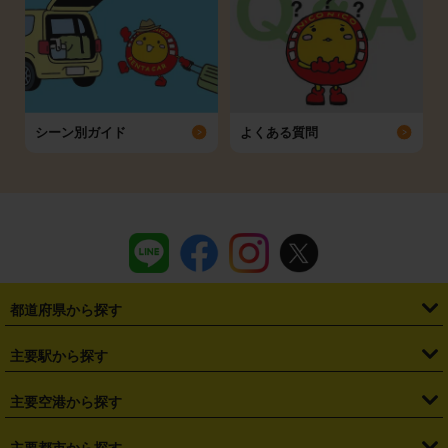
シーン別ガイド
よくある質問
都道府県から探す
・
北海道
・
青森県
・
岩手県
・
宮城県
・
秋田県
・
山形県
主要駅から探す
・
福島県
・
東京都
・
神奈川県
・
埼玉県
・
千葉県
・
茨城県
・
札幌駅
・
仙台駅
・
新宿駅
・
池袋駅
・
渋谷駅
・
東京駅
主要空港から探す
・
栃木県
・
群馬県
・
山梨県
・
愛知県
・
静岡県
・
岐阜県
・
横浜駅
・
川崎駅
・
大宮駅
・
西船橋駅
・
柏駅
・
名古屋駅
・
新千歳空港
・
仙台空港
主要都市から探す
・
長野県
・
新潟県
・
富山県
・
石川県
・
福井県
・
大阪府