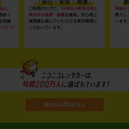
〜
「安心・安全・清潔」
新
組み
。
ご利用のたびに、
24項目の車両点検
と
登録か
既存イ
車内外の清掃・除菌
を徹底。安心感と
導入し
を削減
清潔感を感じていただける車内環境に
います
ーズナブ
こだわっています。
選ばれる理由を見る