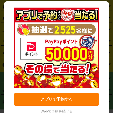
都道府県から探す
・
北海道
・
青森県
・
岩手県
・
宮城県
・
秋田県
・
山形県
主要駅から探す
・
福島県
・
東京都
・
神奈川県
・
埼玉県
・
千葉県
・
茨城県
・
札幌駅
・
仙台駅
・
新宿駅
・
池袋駅
・
渋谷駅
・
東京駅
主要空港から探す
・
栃木県
・
群馬県
・
山梨県
・
愛知県
・
静岡県
・
岐阜県
・
横浜駅
・
川崎駅
・
大宮駅
・
西船橋駅
・
柏駅
・
名古屋駅
・
新千歳空港
・
仙台空港
主要都市から探す
・
長野県
・
新潟県
・
富山県
・
石川県
・
福井県
・
大阪府
・
大阪駅
・
難波駅
・
三宮駅
・
京都駅
・
広島駅
・
博多駅
・
成田空港
・
羽田空港
・
兵庫県
・
京都府
・
滋賀県
・
和歌山県
・
奈良県
・
三重県
・
札幌市
・
仙台市
車種から探す
・
熊本駅
・
那覇空港駅
・
中部国際空港セントレア
・
関西国際空港
・
鳥取県
・
島根県
・
岡山県
・
広島県
・
山口県
・
徳島県
・
千葉市
・
さいたま市
・
軽自動車
・
コンパクトカー
・
ステーションワゴン・セダン
特徴から探す
・
大阪国際空港（伊丹空港）
・
神戸空港
・
香川県
・
愛媛県
・
高知県
・
福岡県
・
佐賀県
・
長崎県
・
横浜市
・
川崎市
・
ミニバン・ワンボックス
・
高級ミニバン・ワンボックス
・
SUV
・
岡山空港
・
徳島空港
・
ハイブリッド
・
宅配レンタカー
・
ETCカードレンタル
・
熊本県
・
大分県
・
宮崎県
・
鹿児島県
・
沖縄県
・
相模原市
・
新潟市
メニュー
・
軽トラック・商用バン
・
福岡空港
・
鹿児島空港
・
長期レンタル
・
深夜時間帯レンタル
・
免責補償プラス
・
静岡市
・
浜松市
・
・
トラック・バン
トップページ
・
はじめての方へ
・
ご利用案内
(タウンエースバン、ライトエースバン等)
企業情報
・
那覇空港
・
パーフェクト補償
・
スタッドレスタイヤ
・
直前予約
・
名古屋市
・
京都市
・
・
トラック・バン
ベストレート保証
・
予約から返却まで
・
・
店舗オリジナル
利用シーン別ガイ
(ハイエースバン・キャラバン等)
アプリで予約する
・
・
ニコパス(アプリ)
会社概要
・
ニュース
・
国際運転免許証
・
フランチャイズ募集
・
営業時間外返却サービス
・
個人情報保護
関連サービス
・
大阪市
・
堺市
ド
・
・
レッカー搬送サービス
カスタマーハラスメントに対する基本方針
・
神戸市
・
岡山市
Webで予約を続ける
・
・
車種・料金
カーリースなら「定額ニコノリパック」
・
店舗を探す
・
キャンペーン