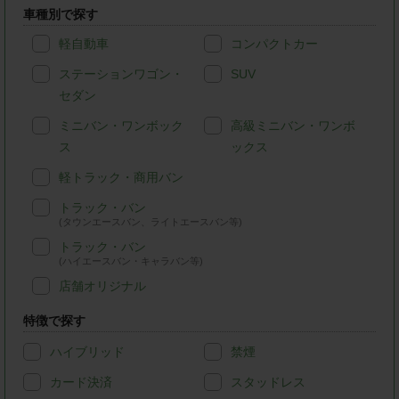
車種別で探す
軽自動車
コンパクトカー
ステーションワゴン・
SUV
セダン
ミニバン・ワンボック
高級ミニバン・ワンボ
ス
ックス
軽トラック・商用バン
トラック・バン
(タウンエースバン、ライトエースバン等)
トラック・バン
(ハイエースバン・キャラバン等)
店舗オリジナル
特徴で探す
ハイブリッド
禁煙
カード決済
スタッドレス