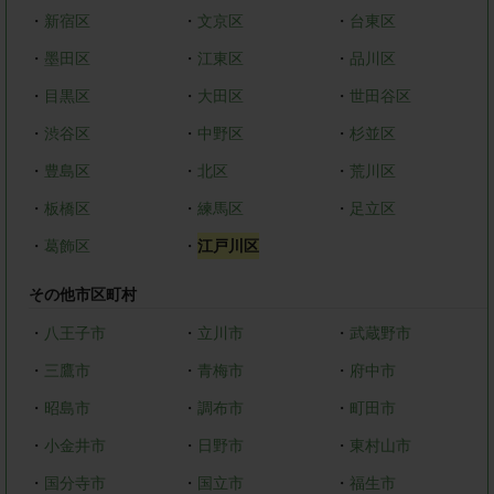
・
新宿区
・
文京区
・
台東区
・
墨田区
・
江東区
・
品川区
・
目黒区
・
大田区
・
世田谷区
・
渋谷区
・
中野区
・
杉並区
・
豊島区
・
北区
・
荒川区
・
板橋区
・
練馬区
・
足立区
・
葛飾区
・
江戸川区
その他市区町村
・
八王子市
・
立川市
・
武蔵野市
・
三鷹市
・
青梅市
・
府中市
・
昭島市
・
調布市
・
町田市
・
小金井市
・
日野市
・
東村山市
・
国分寺市
・
国立市
・
福生市