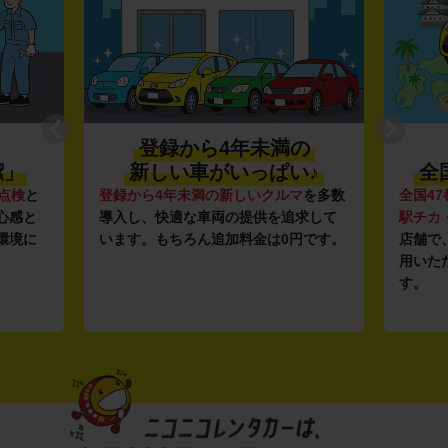
の
利便性抜群★
♪
全国約1,500店舗を展開
マ
を多数
全国47都道府県に1,500店舗
を展開し、
安さの
求して
駅チカ・空港周辺
の店舗や
24時間営業
ガソリ
円です。
店舗で、いつでもどこでも気軽にご利
ンフラ
用いただける利便性にこだわっていま
し、12
す。
ルな価