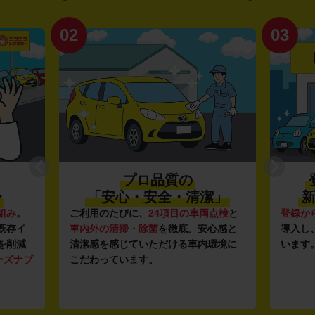
02
03
プロ品質の
〜
「安心・安全・清潔」
新
組み
。
ご利用のたびに、
24項目の車両点検
と
登録か
既存イ
車内外の清掃・除菌
を徹底。安心感と
導入し
を削減
清潔感を感じていただける車内環境に
います
ーズナブ
こだわっています。