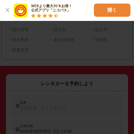
WEBより最大30％お得！

・
昭島市
・
調布市
・
町田市
開く
公式アプリ「ニコパス」
・
小金井市
・
日野市
・
東村山市
・
国分寺市
・
国立市
・
福生市
・
東大和市
・
東久留米市
・
羽村市
・
西東京市
レンタカーを予約しよう
出発
出発店舗、エリアを入力
出発日時
2026年08月09日 (日)
13:00