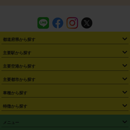
都道府県から探す
・
北海道
・
青森県
・
岩手県
・
宮城県
・
秋田県
・
山形県
主要駅から探す
・
福島県
・
東京都
・
神奈川県
・
埼玉県
・
千葉県
・
茨城県
・
札幌駅
・
仙台駅
・
新宿駅
・
池袋駅
・
渋谷駅
・
東京駅
主要空港から探す
・
栃木県
・
群馬県
・
山梨県
・
愛知県
・
静岡県
・
岐阜県
・
横浜駅
・
川崎駅
・
大宮駅
・
西船橋駅
・
柏駅
・
名古屋駅
・
新千歳空港
・
仙台空港
主要都市から探す
・
長野県
・
新潟県
・
富山県
・
石川県
・
福井県
・
大阪府
・
大阪駅
・
難波駅
・
三宮駅
・
京都駅
・
広島駅
・
博多駅
・
成田空港
・
羽田空港
・
兵庫県
・
京都府
・
滋賀県
・
和歌山県
・
奈良県
・
三重県
・
札幌市
・
仙台市
車種から探す
・
熊本駅
・
那覇空港駅
・
中部国際空港セントレア
・
関西国際空港
・
鳥取県
・
島根県
・
岡山県
・
広島県
・
山口県
・
徳島県
・
千葉市
・
さいたま市
・
軽自動車
・
コンパクトカー
・
ステーションワゴン・セダン
特徴から探す
・
大阪国際空港（伊丹空港）
・
神戸空港
・
香川県
・
愛媛県
・
高知県
・
福岡県
・
佐賀県
・
長崎県
・
横浜市
・
川崎市
・
ミニバン・ワンボックス
・
高級ミニバン・ワンボックス
・
SUV
・
岡山空港
・
徳島空港
・
ハイブリッド
・
宅配レンタカー
・
ETCカードレンタル
・
熊本県
・
大分県
・
宮崎県
・
鹿児島県
・
沖縄県
・
相模原市
・
新潟市
メニュー
・
軽トラック・商用バン
・
福岡空港
・
鹿児島空港
・
長期レンタル
・
深夜時間帯レンタル
・
免責補償プラス
・
静岡市
・
浜松市