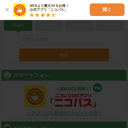
WEBより最大30％お得！

開く
公式アプリ「ニコパス」
こだわり条件で検索
店舗名
駅名
新幹線名
空港名
検索
スマートフォン
⇒ アプリなら最短3分スピード出発！