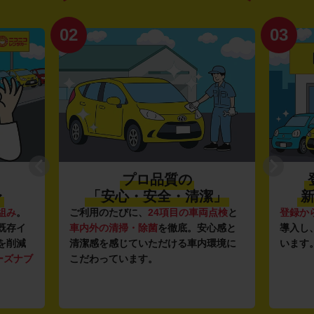
02
03
プロ品質の
〜
「安心・安全・清潔」
新
組み
。
ご利用のたびに、
24項目の車両点検
と
登録か
既存イ
車内外の清掃・除菌
を徹底。安心感と
導入し
を削減
清潔感を感じていただける車内環境に
います
ーズナブ
こだわっています。