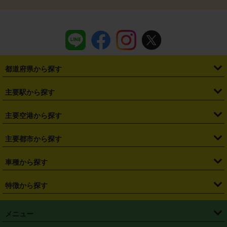
都道府県から探す
・
北海道
・
青森県
・
岩手県
・
宮城県
・
秋田県
・
山形県
主要駅から探す
・
福島県
・
東京都
・
神奈川県
・
埼玉県
・
千葉県
・
茨城県
・
札幌駅
・
仙台駅
・
新宿駅
・
池袋駅
・
渋谷駅
・
東京駅
主要空港から探す
・
栃木県
・
群馬県
・
山梨県
・
愛知県
・
静岡県
・
岐阜県
・
横浜駅
・
川崎駅
・
大宮駅
・
西船橋駅
・
柏駅
・
名古屋駅
・
新千歳空港
・
仙台空港
主要都市から探す
・
長野県
・
新潟県
・
富山県
・
石川県
・
福井県
・
大阪府
・
大阪駅
・
難波駅
・
三宮駅
・
京都駅
・
広島駅
・
博多駅
・
成田空港
・
羽田空港
・
兵庫県
・
京都府
・
滋賀県
・
和歌山県
・
奈良県
・
三重県
・
札幌市
・
仙台市
車種から探す
・
熊本駅
・
那覇空港駅
・
中部国際空港セントレア
・
関西国際空港
・
鳥取県
・
島根県
・
岡山県
・
広島県
・
山口県
・
徳島県
・
千葉市
・
さいたま市
・
軽自動車
・
コンパクトカー
・
ステーションワゴン・セダン
特徴から探す
・
大阪国際空港（伊丹空港）
・
神戸空港
・
香川県
・
愛媛県
・
高知県
・
福岡県
・
佐賀県
・
長崎県
・
横浜市
・
川崎市
・
ミニバン・ワンボックス
・
高級ミニバン・ワンボックス
・
SUV
・
岡山空港
・
徳島空港
・
ハイブリッド
・
宅配レンタカー
・
ETCカードレンタル
・
熊本県
・
大分県
・
宮崎県
・
鹿児島県
・
沖縄県
・
相模原市
・
新潟市
メニュー
・
軽トラック・商用バン
・
福岡空港
・
鹿児島空港
・
長期レンタル
・
深夜時間帯レンタル
・
免責補償プラス
・
静岡市
・
浜松市