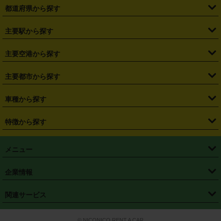
都道府県から探す
・
北海道
・
青森県
・
岩手県
・
宮城県
・
秋田県
・
山形県
主要駅から探す
・
福島県
・
東京都
・
神奈川県
・
埼玉県
・
千葉県
・
茨城県
・
札幌駅
・
仙台駅
・
新宿駅
・
池袋駅
・
渋谷駅
・
東京駅
主要空港から探す
・
栃木県
・
群馬県
・
山梨県
・
愛知県
・
静岡県
・
岐阜県
・
横浜駅
・
川崎駅
・
大宮駅
・
西船橋駅
・
柏駅
・
名古屋駅
・
新千歳空港
・
仙台空港
主要都市から探す
・
長野県
・
新潟県
・
富山県
・
石川県
・
福井県
・
大阪府
・
大阪駅
・
難波駅
・
三宮駅
・
京都駅
・
広島駅
・
博多駅
・
成田空港
・
羽田空港
・
兵庫県
・
京都府
・
滋賀県
・
和歌山県
・
奈良県
・
三重県
・
札幌市
・
仙台市
車種から探す
・
熊本駅
・
那覇空港駅
・
中部国際空港セントレア
・
関西国際空港
・
鳥取県
・
島根県
・
岡山県
・
広島県
・
山口県
・
徳島県
・
千葉市
・
さいたま市
・
軽自動車
・
コンパクトカー
・
ステーションワゴン・セダン
特徴から探す
・
大阪国際空港（伊丹空港）
・
神戸空港
・
香川県
・
愛媛県
・
高知県
・
福岡県
・
佐賀県
・
長崎県
・
横浜市
・
川崎市
・
ミニバン・ワンボックス
・
高級ミニバン・ワンボックス
・
SUV
・
岡山空港
・
徳島空港
・
ハイブリッド
・
宅配レンタカー
・
ETCカードレンタル
・
熊本県
・
大分県
・
宮崎県
・
鹿児島県
・
沖縄県
・
相模原市
・
新潟市
メニュー
・
軽トラック・商用バン
・
福岡空港
・
鹿児島空港
・
長期レンタル
・
深夜時間帯レンタル
・
免責補償プラス
・
静岡市
・
浜松市
・
・
トラック・バン
トップページ
・
はじめての方へ
・
ご利用案内
(タウンエースバン、ライトエースバン等)
企業情報
・
那覇空港
・
パーフェクト補償
・
スタッドレスタイヤ
・
直前予約
・
名古屋市
・
京都市
・
・
トラック・バン
ベストレート保証
・
予約から返却まで
・
・
店舗オリジナル
利用シーン別ガイ
(ハイエースバン・キャラバン等)
・
・
ニコパス(アプリ)
会社概要
・
ニュース
・
国際運転免許証
・
フランチャイズ募集
・
営業時間外返却サービス
・
個人情報保護
関連サービス
・
大阪市
・
堺市
ド
・
・
レッカー搬送サービス
カスタマーハラスメントに対する基本方針
・
神戸市
・
岡山市
・
・
車種・料金
カーリースなら「定額ニコノリパック」
・
店舗を探す
・
キャンペーン
© NICONICO RENT A CAR