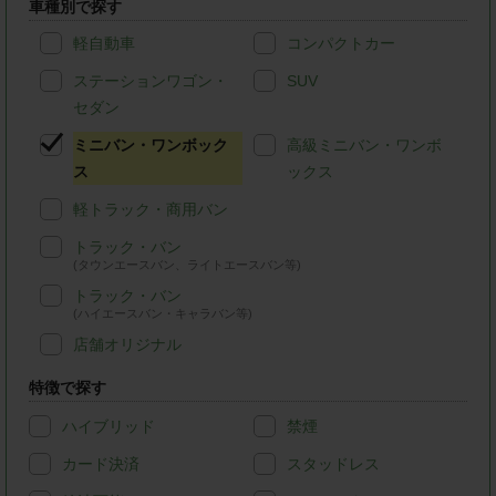
車種別で探す
軽自動車
コンパクトカー
ステーションワゴン・
SUV
セダン
ミニバン・ワンボック
高級ミニバン・ワンボ
ス
ックス
軽トラック・商用バン
トラック・バン
(タウンエースバン、ライトエースバン等)
トラック・バン
(ハイエースバン・キャラバン等)
店舗オリジナル
特徴で探す
ハイブリッド
禁煙
カード決済
スタッドレス