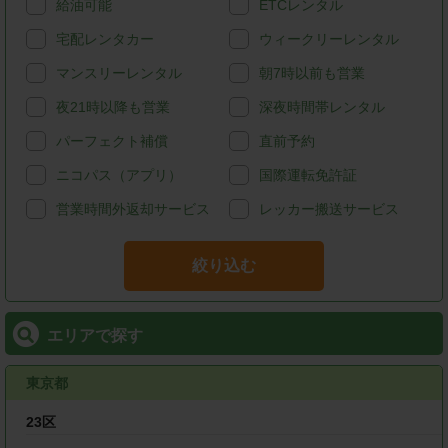
給油可能
ETCレンタル
宅配レンタカー
ウィークリーレンタル
マンスリーレンタル
朝7時以前も営業
夜21時以降も営業
深夜時間帯レンタル
パーフェクト補償
直前予約
ニコパス（アプリ）
国際運転免許証
営業時間外返却サービス
レッカー搬送サービス
絞り込む
エリアで探す
東京都
23区