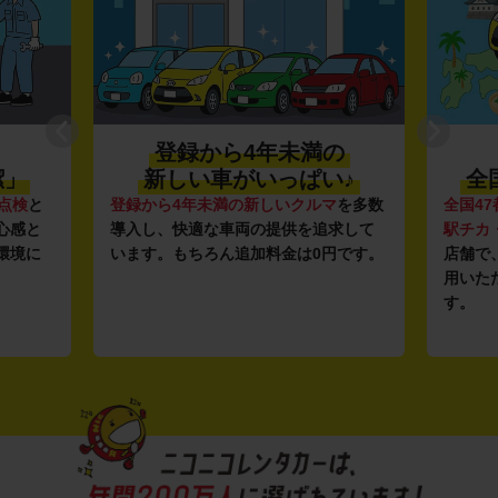
登録から4年未満の
潔」
新しい車がいっぱい♪
全
点検
と
登録から4年未満の新しいクルマ
を多数
全国47
心感と
導入し、快適な車両の提供を追求して
駅チカ
環境に
います。もちろん追加料金は0円です。
店舗で
用いた
す。