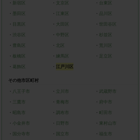
・
新宿区
・
文京区
・
台東区
・
墨田区
・
江東区
・
品川区
・
目黒区
・
大田区
・
世田谷区
・
渋谷区
・
中野区
・
杉並区
・
豊島区
・
北区
・
荒川区
・
板橋区
・
練馬区
・
足立区
・
葛飾区
・
江戸川区
その他市区町村
・
八王子市
・
立川市
・
武蔵野市
・
三鷹市
・
青梅市
・
府中市
・
昭島市
・
調布市
・
町田市
・
小金井市
・
日野市
・
東村山市
・
国分寺市
・
国立市
・
福生市