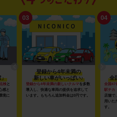
03
04
登録から4年未満の
潔」
新しい車がいっぱい♪
全
点検
と
登録から4年未満の新しいクルマ
を多数
全国47
心感と
導入し、快適な車両の提供を追求して
駅チカ
環境に
います。もちろん追加料金は0円です。
店舗で
用いた
す。