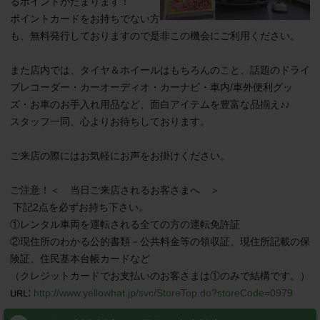
るポイントがたまります！

ポイントカードをお持ちでない方
も、無料発行しておりますので是非この機会にご利用ください。

また店内では、タイヤ＆ホイールはもちろんのこと、話題のドライ
ブレコーダー・カーオーディオ・カーナビ・車内/車外便利グッ
ズ・お車のお手入れ用品など、面白アイテムを豊富な品揃え♪♪

スタッフ一同、心よりお待ちしております。

ご来店の際にはお気軽にお声をお掛けください。

ご注意！＜　当日ご来店されるお客さまへ　＞

 下記2点を必ずお持ち下さい。

①レンタル車両を運転される全ての方の運転免許証

②現住所のわかる公的書類－公共料金等の領収証、現住所記載の保
険証、住民基本台帳カードなど

（クレジットカードでお支払いのお客さまは①のみで結構です。）
:
http://www.yellowhat.jp/svc/StoreTop.do?storeCode=0979