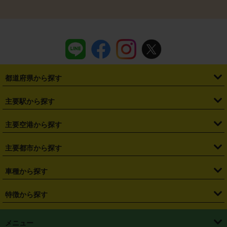
都道府県から探す
・
北海道
・
青森県
・
岩手県
・
宮城県
・
秋田県
・
山形県
主要駅から探す
・
福島県
・
東京都
・
神奈川県
・
埼玉県
・
千葉県
・
茨城県
・
札幌駅
・
仙台駅
・
新宿駅
・
池袋駅
・
渋谷駅
・
東京駅
主要空港から探す
・
栃木県
・
群馬県
・
山梨県
・
愛知県
・
静岡県
・
岐阜県
・
横浜駅
・
川崎駅
・
大宮駅
・
西船橋駅
・
柏駅
・
名古屋駅
・
新千歳空港
・
仙台空港
主要都市から探す
・
長野県
・
新潟県
・
富山県
・
石川県
・
福井県
・
大阪府
・
大阪駅
・
難波駅
・
三宮駅
・
京都駅
・
広島駅
・
博多駅
・
成田空港
・
羽田空港
・
兵庫県
・
京都府
・
滋賀県
・
和歌山県
・
奈良県
・
三重県
・
札幌市
・
仙台市
車種から探す
・
熊本駅
・
那覇空港駅
・
中部国際空港セントレア
・
関西国際空港
・
鳥取県
・
島根県
・
岡山県
・
広島県
・
山口県
・
徳島県
・
千葉市
・
さいたま市
・
軽自動車
・
コンパクトカー
・
ステーションワゴン・セダン
特徴から探す
・
大阪国際空港（伊丹空港）
・
神戸空港
・
香川県
・
愛媛県
・
高知県
・
福岡県
・
佐賀県
・
長崎県
・
横浜市
・
川崎市
・
ミニバン・ワンボックス
・
高級ミニバン・ワンボックス
・
SUV
・
岡山空港
・
徳島空港
・
ハイブリッド
・
宅配レンタカー
・
ETCカードレンタル
・
熊本県
・
大分県
・
宮崎県
・
鹿児島県
・
沖縄県
・
相模原市
・
新潟市
メニュー
・
軽トラック・商用バン