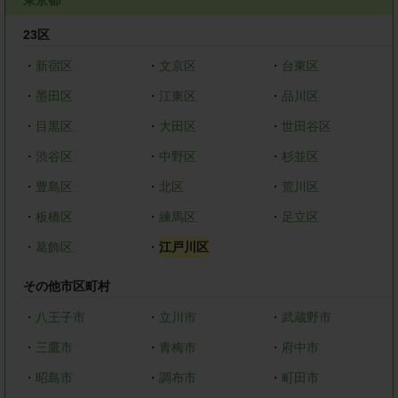
23区
・
新宿区
・
文京区
・
台東区
・
墨田区
・
江東区
・
品川区
・
目黒区
・
大田区
・
世田谷区
・
渋谷区
・
中野区
・
杉並区
・
豊島区
・
北区
・
荒川区
・
板橋区
・
練馬区
・
足立区
・
葛飾区
・
江戸川区
その他市区町村
・
八王子市
・
立川市
・
武蔵野市
・
三鷹市
・
青梅市
・
府中市
・
昭島市
・
調布市
・
町田市