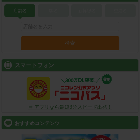
店舗名
駅名
新幹線名
空港名
検索
スマートフォン
⇒ アプリなら最短3分スピード出発！
おすすめコンテンツ