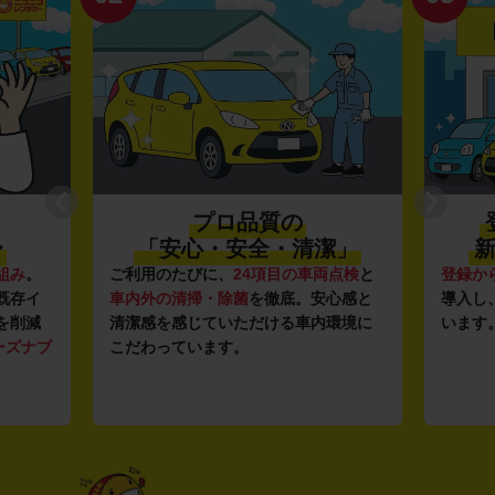
プロ品質の
〜
「安心・安全・清潔」
新
組み
。
ご利用のたびに、
24項目の車両点検
と
登録か
既存イ
車内外の清掃・除菌
を徹底。安心感と
導入し
を削減
清潔感を感じていただける車内環境に
います
ーズナブ
こだわっています。