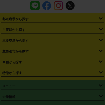
都道府県から探す
・
北海道
・
青森県
・
岩手県
・
宮城県
・
秋田県
・
山形県
主要駅から探す
・
福島県
・
東京都
・
神奈川県
・
埼玉県
・
千葉県
・
茨城県
・
札幌駅
・
仙台駅
・
新宿駅
・
池袋駅
・
渋谷駅
・
東京駅
主要空港から探す
・
栃木県
・
群馬県
・
山梨県
・
愛知県
・
静岡県
・
岐阜県
・
横浜駅
・
川崎駅
・
大宮駅
・
西船橋駅
・
柏駅
・
名古屋駅
・
新千歳空港
・
仙台空港
主要都市から探す
・
長野県
・
新潟県
・
富山県
・
石川県
・
福井県
・
大阪府
・
大阪駅
・
難波駅
・
三宮駅
・
京都駅
・
広島駅
・
博多駅
・
成田空港
・
羽田空港
・
兵庫県
・
京都府
・
滋賀県
・
和歌山県
・
奈良県
・
三重県
・
札幌市
・
仙台市
車種から探す
・
熊本駅
・
那覇空港駅
・
中部国際空港セントレア
・
関西国際空港
・
鳥取県
・
島根県
・
岡山県
・
広島県
・
山口県
・
徳島県
・
千葉市
・
さいたま市
・
軽自動車
・
コンパクトカー
・
ステーションワゴン・セダン
特徴から探す
・
大阪国際空港（伊丹空港）
・
神戸空港
・
香川県
・
愛媛県
・
高知県
・
福岡県
・
佐賀県
・
長崎県
・
横浜市
・
川崎市
・
ミニバン・ワンボックス
・
高級ミニバン・ワンボックス
・
SUV
・
岡山空港
・
徳島空港
・
ハイブリッド
・
宅配レンタカー
・
ETCカードレンタル
・
熊本県
・
大分県
・
宮崎県
・
鹿児島県
・
沖縄県
・
相模原市
・
新潟市
メニュー
・
軽トラック・商用バン
・
福岡空港
・
鹿児島空港
・
長期レンタル
・
深夜時間帯レンタル
・
免責補償プラス
・
静岡市
・
浜松市
・
・
トラック・バン
トップページ
・
はじめての方へ
・
ご利用案内
(タウンエースバン、ライトエースバン等)
企業情報
・
那覇空港
・
パーフェクト補償
・
スタッドレスタイヤ
・
直前予約
・
名古屋市
・
京都市
・
・
トラック・バン
ベストレート保証
・
予約から返却まで
・
・
店舗オリジナル
利用シーン別ガイ
(ハイエースバン・キャラバン等)