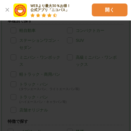
江戸川区のニコニコレンタカーを条件検索
WEBより最大30％お得！

開く
公式アプリ「ニコパス」
車種別で探す
軽自動車
コンパクトカー
ステーションワゴン・
SUV
セダン
ミニバン・ワンボック
高級ミニバン・ワンボ
ス
ックス
軽トラック・商用バン
トラック・バン
(タウンエースバン、ライトエースバン等)
トラック・バン
(ハイエースバン・キャラバン等)
店舗オリジナル
特徴で探す