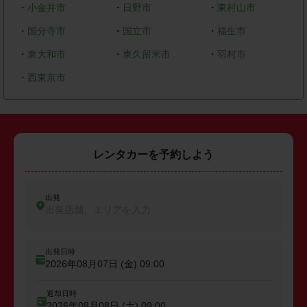
・
小金井市
・
日野市
・
東村山市
・
国分寺市
・
国立市
・
福生市
・
東大和市
・
東久留米市
・
羽村市
・
西東京市
レンタカーを予約しよう
出発
出発店舗、エリアを入力
出発日時
2026年08月07日 (金)
09:00
返却日時
2026年08月08日 (土)
09:00