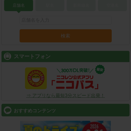
店舗名
駅名
新幹線名
空港名
検索
スマートフォン
⇒ アプリなら最短3分スピード出発！
おすすめコンテンツ