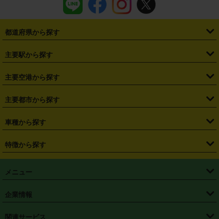
都道府県から探す
・
北海道
・
青森県
・
岩手県
・
宮城県
・
秋田県
・
山形県
主要駅から探す
・
福島県
・
東京都
・
神奈川県
・
埼玉県
・
千葉県
・
茨城県
・
札幌駅
・
仙台駅
・
新宿駅
・
池袋駅
・
渋谷駅
・
東京駅
主要空港から探す
・
栃木県
・
群馬県
・
山梨県
・
愛知県
・
静岡県
・
岐阜県
・
横浜駅
・
川崎駅
・
大宮駅
・
西船橋駅
・
柏駅
・
名古屋駅
・
新千歳空港
・
仙台空港
主要都市から探す
・
長野県
・
新潟県
・
富山県
・
石川県
・
福井県
・
大阪府
・
大阪駅
・
難波駅
・
三宮駅
・
京都駅
・
広島駅
・
博多駅
・
成田空港
・
羽田空港
・
兵庫県
・
京都府
・
滋賀県
・
和歌山県
・
奈良県
・
三重県
・
札幌市
・
仙台市
車種から探す
・
熊本駅
・
那覇空港駅
・
中部国際空港セントレア
・
関西国際空港
・
鳥取県
・
島根県
・
岡山県
・
広島県
・
山口県
・
徳島県
・
千葉市
・
さいたま市
・
軽自動車
・
コンパクトカー
・
ステーションワゴン・セダン
特徴から探す
・
大阪国際空港（伊丹空港）
・
神戸空港
・
香川県
・
愛媛県
・
高知県
・
福岡県
・
佐賀県
・
長崎県
・
横浜市
・
川崎市
・
ミニバン・ワンボックス
・
高級ミニバン・ワンボックス
・
SUV
・
岡山空港
・
徳島空港
・
ハイブリッド
・
宅配レンタカー
・
ETCカードレンタル
・
熊本県
・
大分県
・
宮崎県
・
鹿児島県
・
沖縄県
・
相模原市
・
新潟市
メニュー
・
軽トラック・商用バン
・
福岡空港
・
鹿児島空港
・
長期レンタル
・
深夜時間帯レンタル
・
免責補償プラス
・
静岡市
・
浜松市
・
・
トラック・バン
トップページ
・
はじめての方へ
・
ご利用案内
(タウンエースバン、ライトエースバン等)
企業情報
・
那覇空港
・
パーフェクト補償
・
スタッドレスタイヤ
・
直前予約
・
名古屋市
・
京都市
・
・
トラック・バン
ベストレート保証
・
予約から返却まで
・
・
店舗オリジナル
利用シーン別ガイ
(ハイエースバン・キャラバン等)
・
・
ニコパス(アプリ)
会社概要
・
ニュース
・
国際運転免許証
・
フランチャイズ募集
・
営業時間外返却サービス
・
個人情報保護
関連サービス
・
大阪市
・
堺市
ド