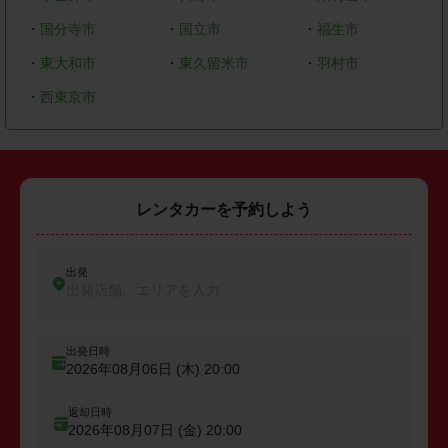
・
国分寺市
・
国立市
・
福生市
・
東大和市
・
東久留米市
・
羽村市
・
西東京市
レンタカーを予約しよう
出発
出発店舗、エリアを入力
出発日時
2026年08月06日 (木)
20:00
返却日時
2026年08月07日 (金)
20:00