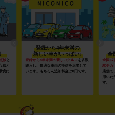
登録から4年未満の
潔」
新しい車がいっぱい♪
全
点検
と
登録から4年未満の新しいクルマ
を多数
全国47
心感と
導入し、快適な車両の提供を追求して
駅チカ
環境に
います。もちろん追加料金は0円です。
店舗で
用いた
す。