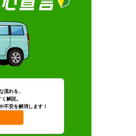
な流れを、
すく解説。
や不安を解消します！