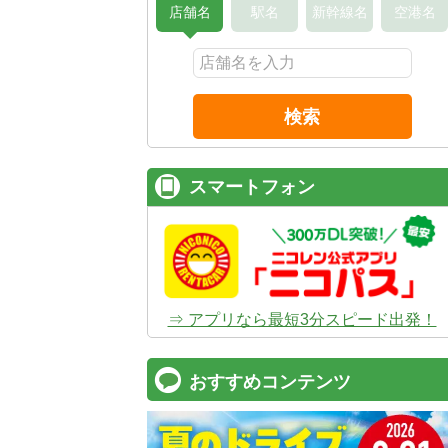
店舗名
駅名
新幹線名
空港名
検索
スマートフォン
⇒ アプリなら最短3分スピード出発！
おすすめコンテンツ