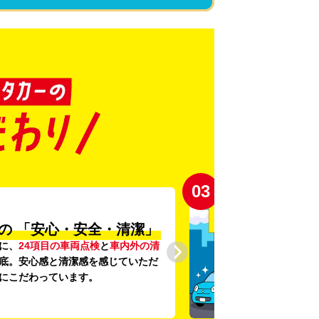
03
の
「安心・安全・清潔」
に、
24項目の車両点検
と
車内外の清
底。安心感と清潔感を感じていただ
にこだわっています。