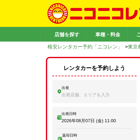
店舗を探す
車種・料金
格安レンタカー予約「ニコレン」
>
東京
レンタカーを予約しよう
出発
出発店舗、エリアを入力
出発日時
2026年08月07日 (金)
11:00
返却日時