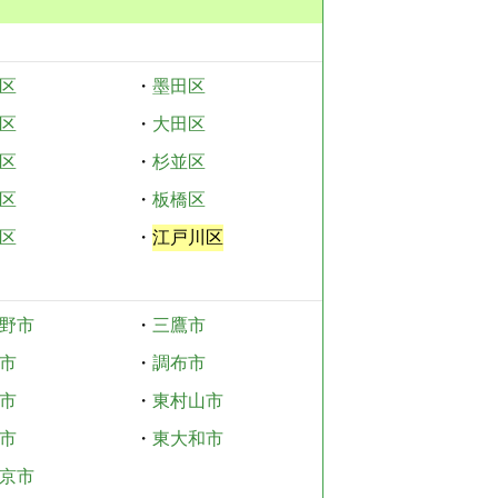
区
・
墨田区
区
・
大田区
区
・
杉並区
区
・
板橋区
区
・
江戸川区
野市
・
三鷹市
市
・
調布市
市
・
東村山市
市
・
東大和市
京市