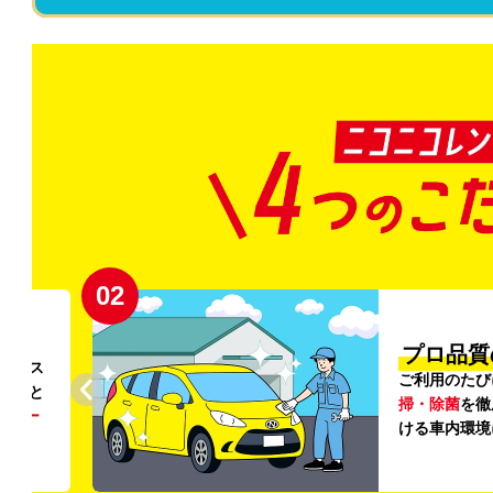
02
円〜
プロ品質
リンス
ご利用のたび
ること
掃・除菌
を徹
う
リー
ける車内環境