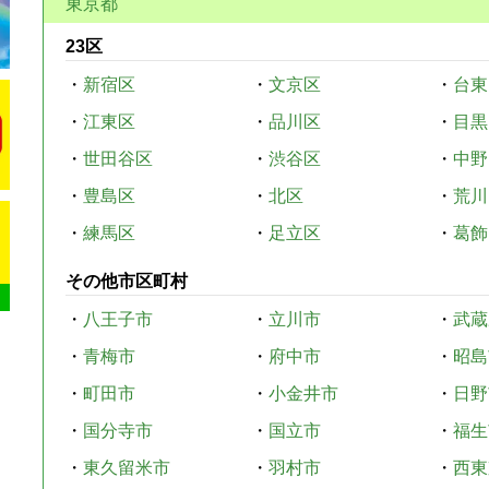
東京都
23区
・
新宿区
・
文京区
・
台東
・
江東区
・
品川区
・
目黒
・
世田谷区
・
渋谷区
・
中野
・
豊島区
・
北区
・
荒川
・
練馬区
・
足立区
・
葛飾
その他市区町村
・
八王子市
・
立川市
・
武蔵
・
青梅市
・
府中市
・
昭島
・
町田市
・
小金井市
・
日野
・
国分寺市
・
国立市
・
福生
・
東久留米市
・
羽村市
・
西東