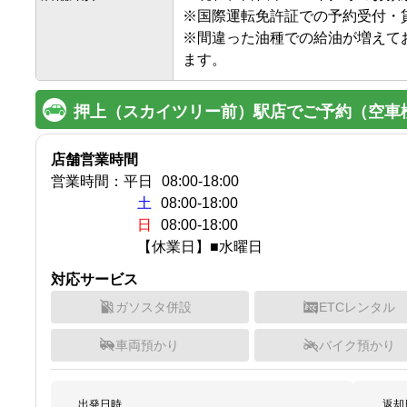
※国際運転免許証での予約受付・貸
※間違った油種での給油が増えて
ます。
押上（スカイツリー前）駅店でご予約（空車
店舗営業時間
営業時間：
平日
08:00
-
18:00
土
08:00-18:00
日
08:00-18:00
【休業日】■水曜日
対応サービス
ガソスタ併設
ETCレンタル
車両預かり
バイク預かり
出発日時
返却