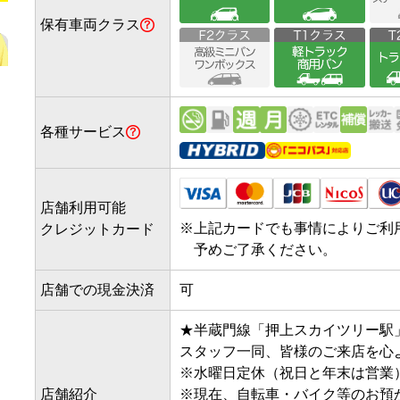
保有車両クラス
各種サービス
店舗利用可能
※
上記カードでも事情によりご利
クレジットカード
予めご了承ください。
店舗での現金決済
可
★半蔵門線「押上スカイツリー駅」
スタッフ一同、皆様のご来店を心
※水曜日定休（祝日と年末は営業）
店舗紹介
※現在、自転車・バイク等のお預か