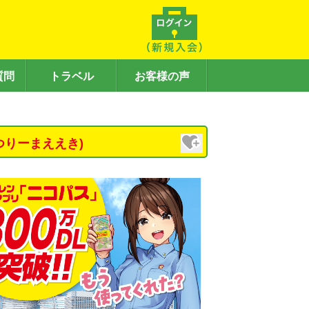
質問
トラベル
お客様の声
つりーまええき)