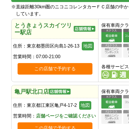
※
直線距離30km圏のニコニコレンタカーＦＣ店舗の中
しています。
とうきょうスカイツリ
保有車両クラ
ー駅店
住所：
東京都墨田区向島1-26-13
地図
営業時間：
07:00-21:00
各種サービス
この店舗で予約する
亀戸駅北口店
保有車両クラ
住所：
東京都江東区亀戸4-17-2
地図
営業時間：
店舗ページをご確認ください
この店舗で予約する