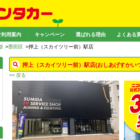
ご利用案内
キャンペーン
選ばれる理由
よくある
都
>
墨田区
>
押上（スカイツリー前）駅店
押上（スカイツリー前）駅店
(おしあげすかい
<< 戻る