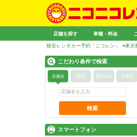
店舗を探す
車種・料金
格安レンタカー予約「ニコレン」
>
東京
こだわり条件で検索
店舗名
駅名
新幹線名
空港名
検索
スマートフォン