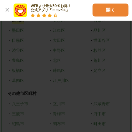
WEBより最大30％お得！

開く
23区
公式アプリ「ニコパス」
・
新宿区
・
文京区
・
台東区
・
墨田区
・
江東区
・
品川区
・
目黒区
・
大田区
・
世田谷区
・
渋谷区
・
中野区
・
杉並区
・
豊島区
・
北区
・
荒川区
・
板橋区
・
練馬区
・
足立区
・
葛飾区
・
江戸川区
その他市区町村
・
八王子市
・
立川市
・
武蔵野市
・
三鷹市
・
青梅市
・
府中市
・
昭島市
・
調布市
・
町田市