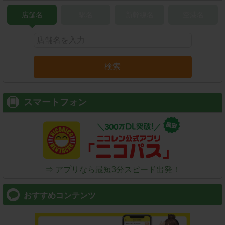
店舗名
駅名
新幹線名
空港名
検索
スマートフォン
⇒ アプリなら最短3分スピード出発！
おすすめコンテンツ