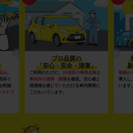
プロ品質の
〜
「安心・安全・清潔」
新
組み
。
ご利用のたびに、
24項目の車両点検
と
登録か
既存イ
車内外の清掃・除菌
を徹底。安心感と
導入し
を削減
清潔感を感じていただける車内環境に
います
ーズナブ
こだわっています。