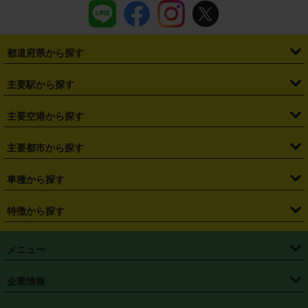
都道府県から探す
・
北海道
・
青森県
・
岩手県
・
宮城県
・
秋田県
・
山形県
主要駅から探す
・
福島県
・
東京都
・
神奈川県
・
埼玉県
・
千葉県
・
茨城県
・
札幌駅
・
仙台駅
・
新宿駅
・
池袋駅
・
渋谷駅
・
東京駅
主要空港から探す
・
栃木県
・
群馬県
・
山梨県
・
愛知県
・
静岡県
・
岐阜県
・
横浜駅
・
川崎駅
・
大宮駅
・
西船橋駅
・
柏駅
・
名古屋駅
・
新千歳空港
・
仙台空港
主要都市から探す
・
長野県
・
新潟県
・
富山県
・
石川県
・
福井県
・
大阪府
・
大阪駅
・
難波駅
・
三宮駅
・
京都駅
・
広島駅
・
博多駅
・
成田空港
・
羽田空港
・
兵庫県
・
京都府
・
滋賀県
・
和歌山県
・
奈良県
・
三重県
・
札幌市
・
仙台市
車種から探す
・
熊本駅
・
那覇空港駅
・
中部国際空港セントレア
・
関西国際空港
・
鳥取県
・
島根県
・
岡山県
・
広島県
・
山口県
・
徳島県
・
千葉市
・
さいたま市
・
軽自動車
・
コンパクトカー
・
ステーションワゴン・セダン
特徴から探す
・
大阪国際空港（伊丹空港）
・
神戸空港
・
香川県
・
愛媛県
・
高知県
・
福岡県
・
佐賀県
・
長崎県
・
横浜市
・
川崎市
・
ミニバン・ワンボックス
・
高級ミニバン・ワンボックス
・
SUV
・
岡山空港
・
徳島空港
・
ハイブリッド
・
宅配レンタカー
・
ETCカードレンタル
・
熊本県
・
大分県
・
宮崎県
・
鹿児島県
・
沖縄県
・
相模原市
・
新潟市
メニュー
・
軽トラック・商用バン
・
福岡空港
・
鹿児島空港
・
長期レンタル
・
深夜時間帯レンタル
・
免責補償プラス
・
静岡市
・
浜松市
・
・
トラック・バン
トップページ
・
はじめての方へ
・
ご利用案内
(タウンエースバン、ライトエースバン等)
企業情報
・
那覇空港
・
パーフェクト補償
・
スタッドレスタイヤ
・
直前予約
・
名古屋市
・
京都市
・
・
トラック・バン
ベストレート保証
・
予約から返却まで
・
・
店舗オリジナル
利用シーン別ガイ
(ハイエースバン・キャラバン等)
・
・
ニコパス(アプリ)
会社概要
・
ニュース
・
国際運転免許証
・
フランチャイズ募集
・
営業時間外返却サービス
・
個人情報保護