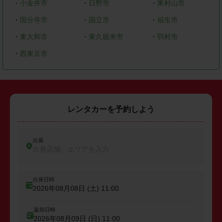
・
小金井市
・
日野市
・
東村山市
・
国分寺市
・
国立市
・
福生市
・
東大和市
・
東久留米市
・
羽村市
・
西東京市
レンタカーを予約しよう
出発
出発店舗、エリアを入力
出発日時
2026年08月08日 (土)
11:00
返却日時
2026年08月09日 (日)
11:00