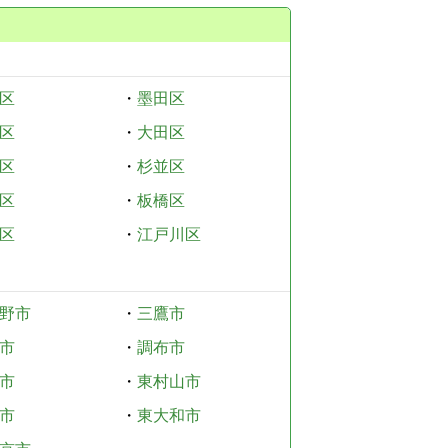
区
・
墨田区
区
・
大田区
区
・
杉並区
区
・
板橋区
区
・
江戸川区
野市
・
三鷹市
市
・
調布市
市
・
東村山市
市
・
東大和市