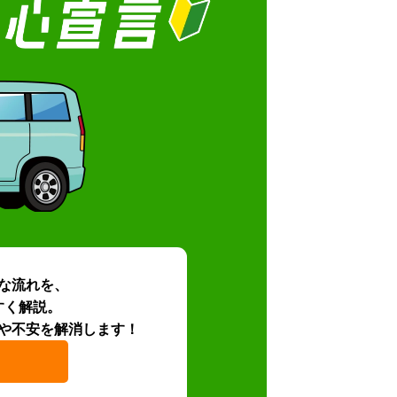
な流れを、
すく解説。
や不安を解消します！