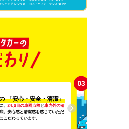
03
の
「安心・安全・清潔」
に、
24項目の車両点検
と
車内外の清
底。安心感と清潔感を感じていただ
にこだわっています。