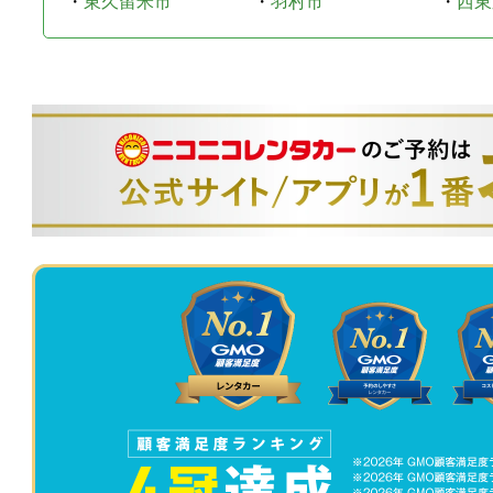
・
東久留米市
・
羽村市
・
西東