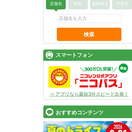
店舗名
駅名
新幹線名
空港名
検索
スマートフォン
⇒ アプリなら最短3分スピード出発！
おすすめコンテンツ