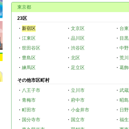
東京都
23区
・
新宿区
・
文京区
・
台東
・
江東区
・
品川区
・
目黒
・
世田谷区
・
渋谷区
・
中野
・
豊島区
・
北区
・
荒川
・
練馬区
・
足立区
・
葛飾
その他市区町村
・
八王子市
・
立川市
・
武蔵
・
青梅市
・
府中市
・
昭島
・
町田市
・
小金井市
・
日野
・
国分寺市
・
国立市
・
福生