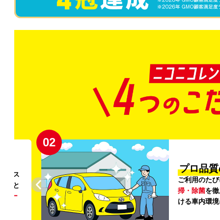
02
円〜
プロ品質
リンス
ご利用のたび
ること
掃・除菌
を徹
う
リー
ける車内環境