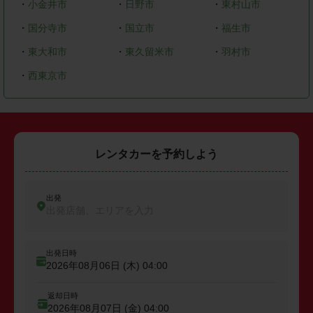
・
小金井市
・
日野市
・
東村山市
・
国分寺市
・
国立市
・
福生市
・
東大和市
・
東久留米市
・
羽村市
・
西東京市
レンタカーを予約しよう
出発
出発店舗、エリアを入力
出発日時
2026年08月06日 (木)
04:00
返却日時
2026年08月07日 (金)
04:00