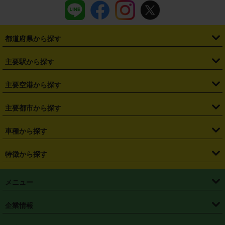
都道府県から探す
・
北海道
・
青森県
・
岩手県
・
宮城県
・
秋田県
・
山形県
主要駅から探す
・
福島県
・
東京都
・
神奈川県
・
埼玉県
・
千葉県
・
茨城県
・
札幌駅
・
仙台駅
・
新宿駅
・
池袋駅
・
渋谷駅
・
東京駅
主要空港から探す
・
栃木県
・
群馬県
・
山梨県
・
愛知県
・
静岡県
・
岐阜県
・
横浜駅
・
川崎駅
・
大宮駅
・
西船橋駅
・
柏駅
・
名古屋駅
・
新千歳空港
・
仙台空港
主要都市から探す
・
長野県
・
新潟県
・
富山県
・
石川県
・
福井県
・
大阪府
・
大阪駅
・
難波駅
・
三宮駅
・
京都駅
・
広島駅
・
博多駅
・
成田空港
・
羽田空港
・
兵庫県
・
京都府
・
滋賀県
・
和歌山県
・
奈良県
・
三重県
・
札幌市
・
仙台市
車種から探す
・
熊本駅
・
那覇空港駅
・
中部国際空港セントレア
・
関西国際空港
・
鳥取県
・
島根県
・
岡山県
・
広島県
・
山口県
・
徳島県
・
千葉市
・
さいたま市
・
軽自動車
・
コンパクトカー
・
ステーションワゴン・セダン
特徴から探す
・
大阪国際空港（伊丹空港）
・
神戸空港
・
香川県
・
愛媛県
・
高知県
・
福岡県
・
佐賀県
・
長崎県
・
横浜市
・
川崎市
・
ミニバン・ワンボックス
・
高級ミニバン・ワンボックス
・
SUV
・
岡山空港
・
徳島空港
・
ハイブリッド
・
宅配レンタカー
・
ETCカードレンタル
・
熊本県
・
大分県
・
宮崎県
・
鹿児島県
・
沖縄県
・
相模原市
・
新潟市
メニュー
・
軽トラック・商用バン
・
福岡空港
・
鹿児島空港
・
長期レンタル
・
深夜時間帯レンタル
・
免責補償プラス
・
静岡市
・
浜松市
・
・
トラック・バン
トップページ
・
はじめての方へ
・
ご利用案内
(タウンエースバン、ライトエースバン等)
企業情報
・
那覇空港
・
パーフェクト補償
・
スタッドレスタイヤ
・
直前予約
・
名古屋市
・
京都市
・
・
トラック・バン
ベストレート保証
・
予約から返却まで
・
・
店舗オリジナル
利用シーン別ガイ
(ハイエースバン・キャラバン等)
・
・
ニコパス(アプリ)
会社概要
・
ニュース
・
国際運転免許証
・
フランチャイズ募集
・
営業時間外返却サービス
・
個人情報保護