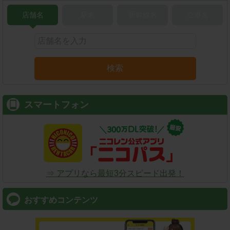
店舗名
駅名
新幹線名
空港名
検索
スマートフォン
⇒ アプリなら最短3分スピード出発！
おすすめコンテンツ