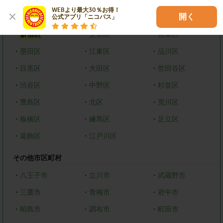
WEBより最大30％お得！

開く
23区
公式アプリ「ニコパス」
・
新宿区
・
文京区
・
台東区
・
墨田区
・
江東区
・
品川区
・
目黒区
・
大田区
・
世田谷区
・
渋谷区
・
中野区
・
杉並区
・
豊島区
・
北区
・
荒川区
・
板橋区
・
練馬区
・
足立区
・
葛飾区
・
江戸川区
その他市区町村
・
八王子市
・
立川市
・
武蔵野市
・
三鷹市
・
青梅市
・
府中市
・
昭島市
・
調布市
・
町田市