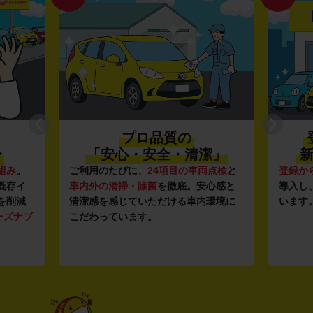
プロ品質の
〜
「安心・安全・清潔」
新
組み
。
ご利用のたびに、
24項目の車両点検
と
登録か
既存イ
車内外の清掃・除菌
を徹底。安心感と
導入し
を削減
清潔感を感じていただける車内環境に
います
ーズナブ
こだわっています。