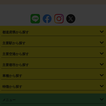
都道府県から探す
・
北海道
・
青森県
・
岩手県
・
宮城県
・
秋田県
・
山形県
主要駅から探す
・
福島県
・
東京都
・
神奈川県
・
埼玉県
・
千葉県
・
茨城県
・
札幌駅
・
仙台駅
・
新宿駅
・
池袋駅
・
渋谷駅
・
東京駅
主要空港から探す
・
栃木県
・
群馬県
・
山梨県
・
愛知県
・
静岡県
・
岐阜県
・
横浜駅
・
川崎駅
・
大宮駅
・
西船橋駅
・
柏駅
・
名古屋駅
・
新千歳空港
・
仙台空港
主要都市から探す
・
長野県
・
新潟県
・
富山県
・
石川県
・
福井県
・
大阪府
・
大阪駅
・
難波駅
・
三宮駅
・
京都駅
・
広島駅
・
博多駅
・
成田空港
・
羽田空港
・
兵庫県
・
京都府
・
滋賀県
・
和歌山県
・
奈良県
・
三重県
・
札幌市
・
仙台市
車種から探す
・
熊本駅
・
那覇空港駅
・
中部国際空港セントレア
・
関西国際空港
・
鳥取県
・
島根県
・
岡山県
・
広島県
・
山口県
・
徳島県
・
千葉市
・
さいたま市
・
軽自動車
・
コンパクトカー
・
ステーションワゴン・セダン
特徴から探す
・
大阪国際空港（伊丹空港）
・
神戸空港
・
香川県
・
愛媛県
・
高知県
・
福岡県
・
佐賀県
・
長崎県
・
横浜市
・
川崎市
・
ミニバン・ワンボックス
・
高級ミニバン・ワンボックス
・
SUV
・
岡山空港
・
徳島空港
・
ハイブリッド
・
宅配レンタカー
・
ETCカードレンタル
・
熊本県
・
大分県
・
宮崎県
・
鹿児島県
・
沖縄県
・
相模原市
・
新潟市
メニュー
・
軽トラック・商用バン
・
福岡空港
・
鹿児島空港
・
長期レンタル
・
深夜時間帯レンタル
・
免責補償プラス
・
静岡市
・
浜松市