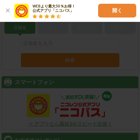
WEBより最大30％お得！

開く
公式アプリ「ニコパス」
こだわり条件で検索
店舗名
駅名
新幹線名
空港名
検索
スマートフォン
⇒ アプリなら最短3分スピード出発！