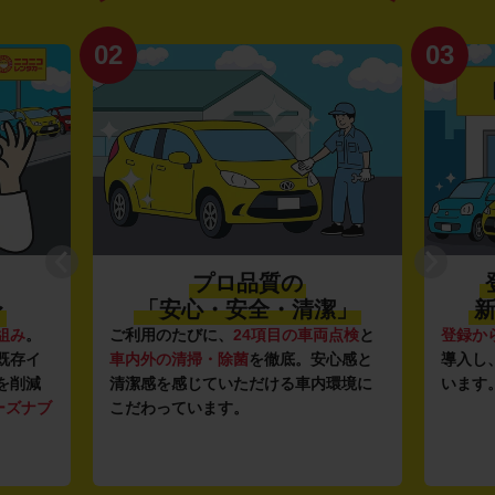
02
03
プロ品質の
〜
「安心・安全・清潔」
新
組み
。
ご利用のたびに、
24項目の車両点検
と
登録か
既存イ
車内外の清掃・除菌
を徹底。安心感と
導入し
を削減
清潔感を感じていただける車内環境に
います
ーズナブ
こだわっています。