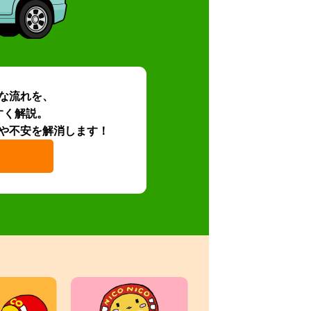
な流れを、
すく解説。
や不安を解消します！