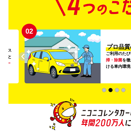
02
円〜
プロ品質
リンス
ご利用のたび
ること
掃・除菌
を徹
う
リー
ける車内環境