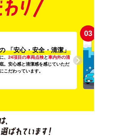
03
の
「安心・安全・清潔」
に、
24項目の車両点検
と
車内外の清
底。安心感と清潔感を感じていただ
にこだわっています。