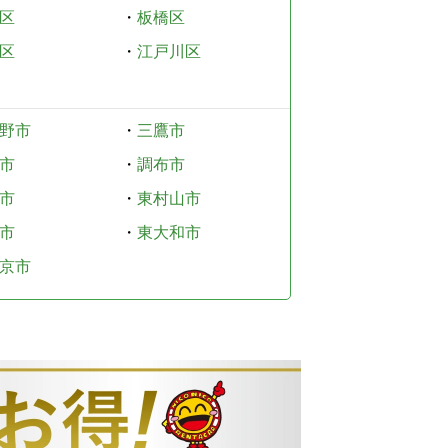
区
・
板橋区
区
・
江戸川区
野市
・
三鷹市
市
・
調布市
市
・
東村山市
市
・
東大和市
京市