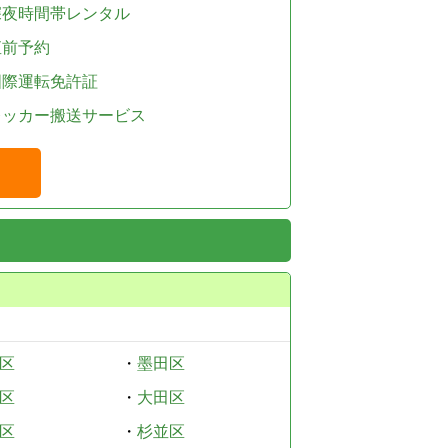
深夜時間帯レンタル
直前予約
国際運転免許証
レッカー搬送サービス
区
・
墨田区
区
・
大田区
区
・
杉並区