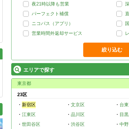
夜21時以降も営業
パーフェクト補償
ニコパス（アプリ）
営業時間外返却サービス
絞り込む
エリアで探す
東京都
23区
・
新宿区
・
文京区
・
台東
・
江東区
・
品川区
・
目黒
・
世田谷区
・
渋谷区
・
中野