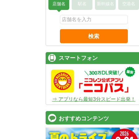
店舗名
駅名
新幹線名
空港名
検索
スマートフォン
⇒ アプリなら最短3分スピード出発！
おすすめコンテンツ