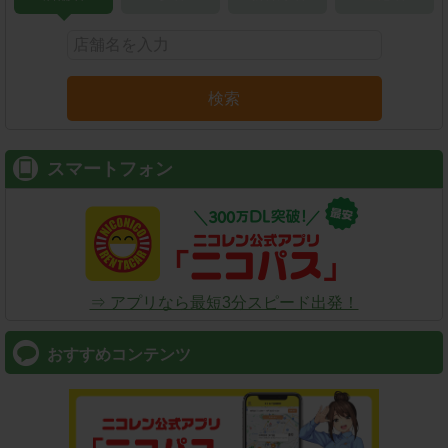
検索
スマートフォン
⇒ アプリなら最短3分スピード出発！
おすすめコンテンツ