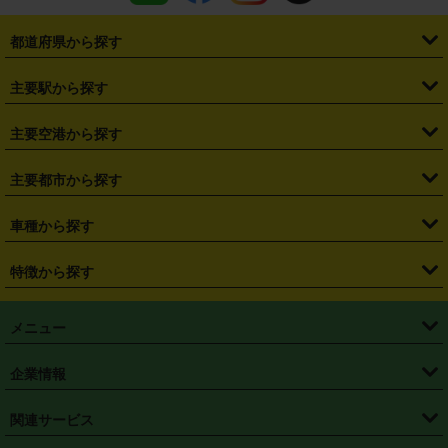
都道府県から探す
・
北海道
・
青森県
・
岩手県
・
宮城県
・
秋田県
・
山形県
主要駅から探す
・
福島県
・
東京都
・
神奈川県
・
埼玉県
・
千葉県
・
茨城県
・
札幌駅
・
仙台駅
・
新宿駅
・
池袋駅
・
渋谷駅
・
東京駅
主要空港から探す
・
栃木県
・
群馬県
・
山梨県
・
愛知県
・
静岡県
・
岐阜県
・
横浜駅
・
川崎駅
・
大宮駅
・
西船橋駅
・
柏駅
・
名古屋駅
・
新千歳空港
・
仙台空港
主要都市から探す
・
長野県
・
新潟県
・
富山県
・
石川県
・
福井県
・
大阪府
・
大阪駅
・
難波駅
・
三宮駅
・
京都駅
・
広島駅
・
博多駅
・
成田空港
・
羽田空港
・
兵庫県
・
京都府
・
滋賀県
・
和歌山県
・
奈良県
・
三重県
・
札幌市
・
仙台市
車種から探す
・
熊本駅
・
那覇空港駅
・
中部国際空港セントレア
・
関西国際空港
・
鳥取県
・
島根県
・
岡山県
・
広島県
・
山口県
・
徳島県
・
千葉市
・
さいたま市
・
軽自動車
・
コンパクトカー
・
ステーションワゴン・セダン
特徴から探す
・
大阪国際空港（伊丹空港）
・
神戸空港
・
香川県
・
愛媛県
・
高知県
・
福岡県
・
佐賀県
・
長崎県
・
横浜市
・
川崎市
・
ミニバン・ワンボックス
・
高級ミニバン・ワンボックス
・
SUV
・
岡山空港
・
徳島空港
・
ハイブリッド
・
宅配レンタカー
・
ETCカードレンタル
・
熊本県
・
大分県
・
宮崎県
・
鹿児島県
・
沖縄県
・
相模原市
・
新潟市
メニュー
・
軽トラック・商用バン
・
福岡空港
・
鹿児島空港
・
長期レンタル
・
深夜時間帯レンタル
・
免責補償プラス
・
静岡市
・
浜松市
・
・
トラック・バン
トップページ
・
はじめての方へ
・
ご利用案内
(タウンエースバン、ライトエースバン等)
企業情報
・
那覇空港
・
パーフェクト補償
・
スタッドレスタイヤ
・
直前予約
・
名古屋市
・
京都市
・
・
トラック・バン
ベストレート保証
・
予約から返却まで
・
・
店舗オリジナル
利用シーン別ガイ
(ハイエースバン・キャラバン等)
・
・
ニコパス(アプリ)
会社概要
・
ニュース
・
国際運転免許証
・
フランチャイズ募集
・
営業時間外返却サービス
・
個人情報保護
関連サービス
・
大阪市
・
堺市
ド
・
・
レッカー搬送サービス
カスタマーハラスメントに対する基本方針