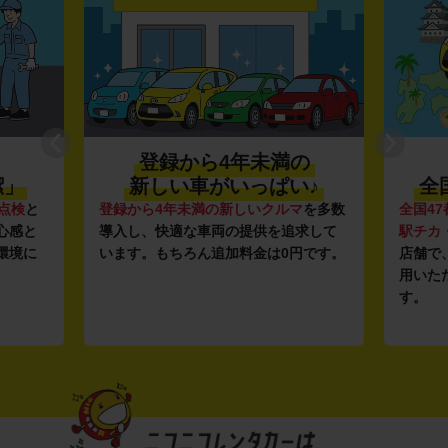
登録から4年未満の
潔」
新しい車がいっぱい♪
全
点検
と
登録から4年未満の新しいクルマ
を多数
全国47
心感と
導入し、快適な車両の提供を追求して
駅チカ
環境に
います。もちろん追加料金は0円です。
店舗で
用いた
す。