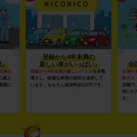
登録から4年未満の
潔」
新しい車がいっぱい♪
全
点検
と
登録から4年未満の新しいクルマ
を多数
全国47
心感と
導入し、快適な車両の提供を追求して
駅チカ
環境に
います。もちろん追加料金は0円です。
店舗で
用いた
す。