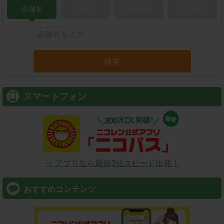
店舗名
駅名
新幹線名
空港名
検索
スマートフォン
⇒ アプリなら最短3分スピード出発！
おすすめコンテンツ