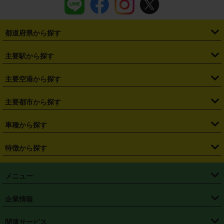
都道府県から探す
・
北海道
・
青森県
・
岩手県
・
宮城県
・
秋田県
・
山形県
主要駅から探す
・
福島県
・
東京都
・
神奈川県
・
埼玉県
・
千葉県
・
茨城県
・
札幌駅
・
仙台駅
・
新宿駅
・
池袋駅
・
渋谷駅
・
東京駅
主要空港から探す
・
栃木県
・
群馬県
・
山梨県
・
愛知県
・
静岡県
・
岐阜県
・
横浜駅
・
川崎駅
・
大宮駅
・
西船橋駅
・
柏駅
・
名古屋駅
・
新千歳空港
・
仙台空港
主要都市から探す
・
長野県
・
新潟県
・
富山県
・
石川県
・
福井県
・
大阪府
・
大阪駅
・
難波駅
・
三宮駅
・
京都駅
・
広島駅
・
博多駅
・
成田空港
・
羽田空港
・
兵庫県
・
京都府
・
滋賀県
・
和歌山県
・
奈良県
・
三重県
・
札幌市
・
仙台市
車種から探す
・
熊本駅
・
那覇空港駅
・
中部国際空港セントレア
・
関西国際空港
・
鳥取県
・
島根県
・
岡山県
・
広島県
・
山口県
・
徳島県
・
千葉市
・
さいたま市
・
軽自動車
・
コンパクトカー
・
ステーションワゴン・セダン
特徴から探す
・
大阪国際空港（伊丹空港）
・
神戸空港
・
香川県
・
愛媛県
・
高知県
・
福岡県
・
佐賀県
・
長崎県
・
横浜市
・
川崎市
・
ミニバン・ワンボックス
・
高級ミニバン・ワンボックス
・
SUV
・
岡山空港
・
徳島空港
・
ハイブリッド
・
宅配レンタカー
・
ETCカードレンタル
・
熊本県
・
大分県
・
宮崎県
・
鹿児島県
・
沖縄県
・
相模原市
・
新潟市
メニュー
・
軽トラック・商用バン
・
福岡空港
・
鹿児島空港
・
長期レンタル
・
深夜時間帯レンタル
・
免責補償プラス
・
静岡市
・
浜松市
・
・
トラック・バン
トップページ
・
はじめての方へ
・
ご利用案内
(タウンエースバン、ライトエースバン等)
企業情報
・
那覇空港
・
パーフェクト補償
・
スタッドレスタイヤ
・
直前予約
・
名古屋市
・
京都市
・
・
トラック・バン
ベストレート保証
・
予約から返却まで
・
・
店舗オリジナル
利用シーン別ガイ
(ハイエースバン・キャラバン等)
・
・
ニコパス(アプリ)
会社概要
・
ニュース
・
国際運転免許証
・
フランチャイズ募集
・
営業時間外返却サービス
・
個人情報保護
関連サービス
・
大阪市
・
堺市
ド