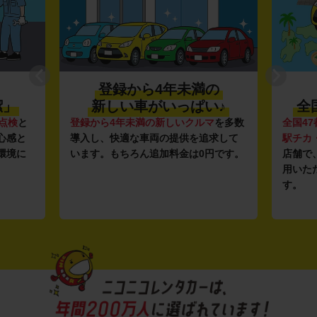
登録から4年未満の
潔」
新しい車がいっぱい♪
全
点検
と
登録から4年未満の新しいクルマ
を多数
全国47
心感と
導入し、快適な車両の提供を追求して
駅チカ
環境に
います。もちろん追加料金は0円です。
店舗で
用いた
す。