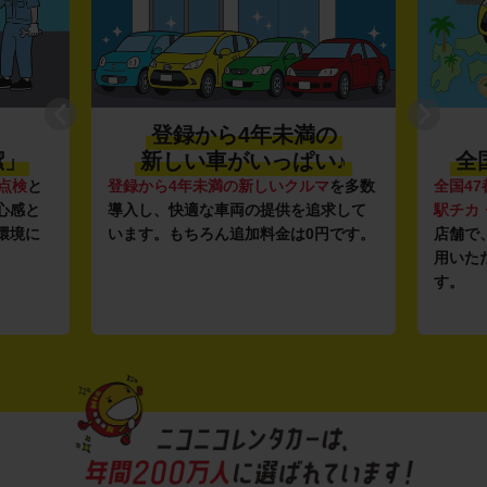
登録から4年未満の
潔」
新しい車がいっぱい♪
全
点検
と
登録から4年未満の新しいクルマ
を多数
全国47
心感と
導入し、快適な車両の提供を追求して
駅チカ
環境に
います。もちろん追加料金は0円です。
店舗で
用いた
す。