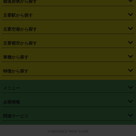
都道府県から探す
・
北海道
・
青森県
・
岩手県
・
宮城県
・
秋田県
・
山形県
主要駅から探す
・
福島県
・
東京都
・
神奈川県
・
埼玉県
・
千葉県
・
茨城県
・
札幌駅
・
仙台駅
・
新宿駅
・
池袋駅
・
渋谷駅
・
東京駅
主要空港から探す
・
栃木県
・
群馬県
・
山梨県
・
愛知県
・
静岡県
・
岐阜県
・
横浜駅
・
川崎駅
・
大宮駅
・
西船橋駅
・
柏駅
・
名古屋駅
・
新千歳空港
・
仙台空港
主要都市から探す
・
長野県
・
新潟県
・
富山県
・
石川県
・
福井県
・
大阪府
・
大阪駅
・
難波駅
・
三宮駅
・
京都駅
・
広島駅
・
博多駅
・
成田空港
・
羽田空港
・
兵庫県
・
京都府
・
滋賀県
・
和歌山県
・
奈良県
・
三重県
・
札幌市
・
仙台市
車種から探す
・
熊本駅
・
那覇空港駅
・
中部国際空港セントレア
・
関西国際空港
・
鳥取県
・
島根県
・
岡山県
・
広島県
・
山口県
・
徳島県
・
千葉市
・
さいたま市
・
軽自動車
・
コンパクトカー
・
ステーションワゴン・セダン
特徴から探す
・
大阪国際空港（伊丹空港）
・
神戸空港
・
香川県
・
愛媛県
・
高知県
・
福岡県
・
佐賀県
・
長崎県
・
横浜市
・
川崎市
・
ミニバン・ワンボックス
・
高級ミニバン・ワンボックス
・
SUV
・
岡山空港
・
徳島空港
・
ハイブリッド
・
宅配レンタカー
・
ETCカードレンタル
・
熊本県
・
大分県
・
宮崎県
・
鹿児島県
・
沖縄県
・
相模原市
・
新潟市
メニュー
・
軽トラック・商用バン
・
福岡空港
・
鹿児島空港
・
長期レンタル
・
深夜時間帯レンタル
・
免責補償プラス
・
静岡市
・
浜松市
・
・
トラック・バン
トップページ
・
はじめての方へ
・
ご利用案内
(タウンエースバン、ライトエースバン等)
企業情報
・
那覇空港
・
パーフェクト補償
・
スタッドレスタイヤ
・
直前予約
・
名古屋市
・
京都市
・
・
トラック・バン
ベストレート保証
・
予約から返却まで
・
・
店舗オリジナル
利用シーン別ガイ
(ハイエースバン・キャラバン等)
・
・
ニコパス(アプリ)
会社概要
・
ニュース
・
国際運転免許証
・
フランチャイズ募集
・
営業時間外返却サービス
・
個人情報保護
関連サービス
・
大阪市
・
堺市
ド
・
・
レッカー搬送サービス
カスタマーハラスメントに対する基本方針
・
神戸市
・
岡山市
・
・
車種・料金
カーリースなら「定額ニコノリパック」
・
店舗を探す
・
キャンペーン
© NICONICO RENT A CAR
・
特定商取引法に基づく表記
・
旅行業約款