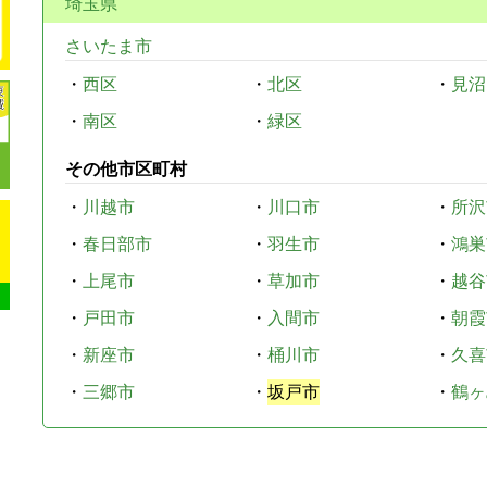
埼玉県
さいたま市
・
西区
・
北区
・
見沼
・
南区
・
緑区
その他市区町村
・
川越市
・
川口市
・
所沢
・
春日部市
・
羽生市
・
鴻巣
・
上尾市
・
草加市
・
越谷
・
戸田市
・
入間市
・
朝霞
・
新座市
・
桶川市
・
久喜
・
三郷市
・
坂戸市
・
鶴ヶ