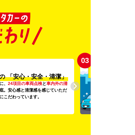
03
の
「安心・安全・清潔」
に、
24項目の車両点検
と
車内外の清
底。安心感と清潔感を感じていただ
にこだわっています。