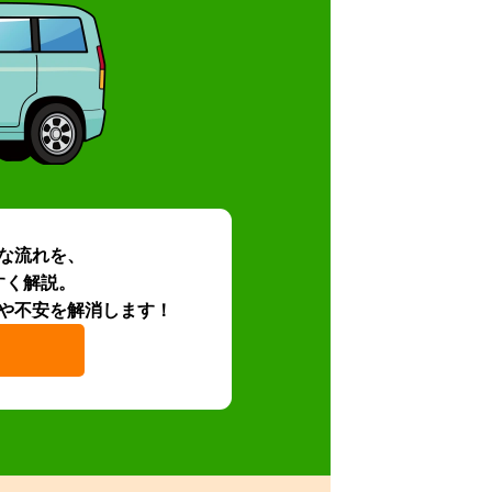
な流れを、
すく解説。
や不安を解消します！