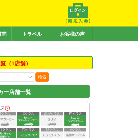
質問
トラベル
お客様の声
覧（1店舗）
検索
カー店舗一覧
ス