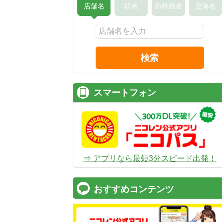
店舗名
駅名
新幹線名
空港名
検索
スマートフォン
⇒ アプリなら最短3分スピード出発！
おすすめコンテンツ