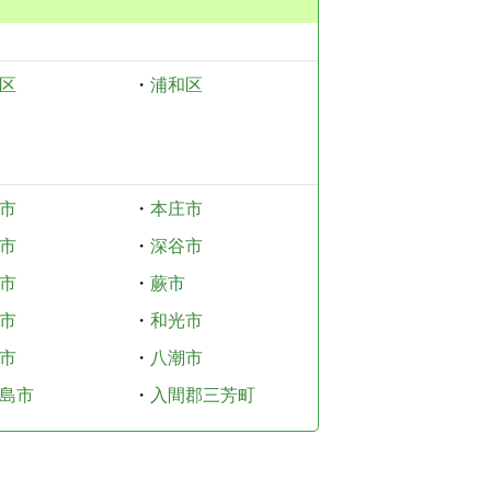
区
・
浦和区
市
・
本庄市
市
・
深谷市
市
・
蕨市
市
・
和光市
市
・
八潮市
島市
・
入間郡三芳町