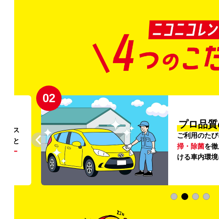
02
円〜
プロ品質
リンス
ご利用のたび
ること
掃・除菌
を徹
う
リー
ける車内環境