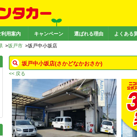
ご利用案内
キャンペーン
選ばれる理由
よくある
県
>
坂戸市
>
坂戸中小坂店
坂戸中小坂店
(さかどなかおさか)
<< 戻る