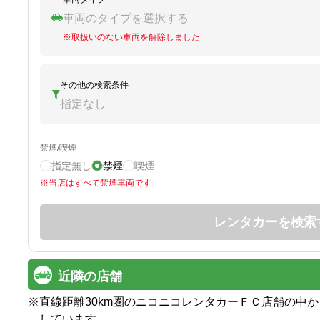
車両のタイプを選択する
※
取扱いのない車両を解除しました
その他の検索条件
指定なし
禁煙/喫煙
指定無し
禁煙
喫煙
※
当店はすべて禁煙車両です
レンタカーを検索
近隣の店舗
※
直線距離30km圏のニコニコレンタカーＦＣ店舗の中
しています。