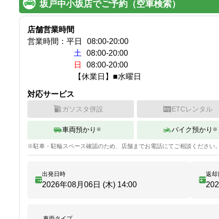
坂戸中小坂店でご予約（空車検索）
店舗営業時間
営業時間：
平日
08:00
-
20:00
土
08:00-20:00
日
08:00-20:00
【休業日】■水曜日
対応サービス
ガソスタ併設
ETCレンタル
車両預かり
バイク預かり
※
※
※
駐車・駐輪
スペース確認のため、店舗までお電話にてご相談ください
出発日時
返却
2026年08月06日 (木)
14:00
20
車両タイプ