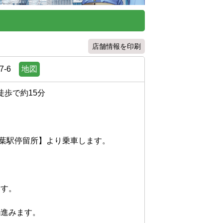
店舗情報を印刷
-6
地図
約15分

葉駅停留所】より乗車します。



。

みます。
