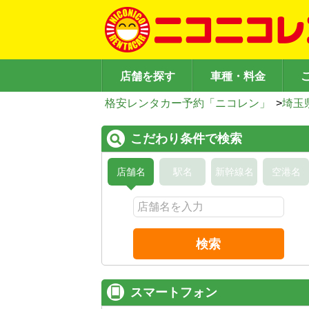
店舗を探す
車種・料金
格安レンタカー予約「ニコレン」
>
埼玉
こだわり条件で検索
店舗名
駅名
新幹線名
空港名
検索
スマートフォン