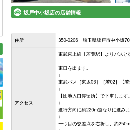
坂戸中小坂店の店舗情報
住所
350-0206
埼玉県坂戸市中小坂707
東武東上線【若葉駅】よりバスと徒歩で
東口を出ます。

↓

東武バス［東坂03］［若02］【若
↓

【団地入口停留所】で下車します。
アクセス
↓

進行方向に約220m道なりに進みます
↓

一つ目の交差点を右折し、約250m進