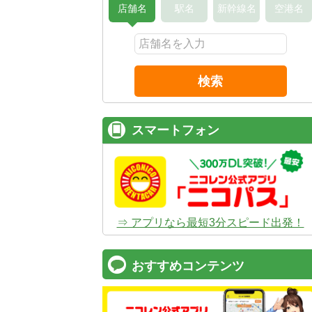
店舗名
駅名
新幹線名
空港名
検索
スマートフォン
⇒ アプリなら最短3分スピード出発！
おすすめコンテンツ