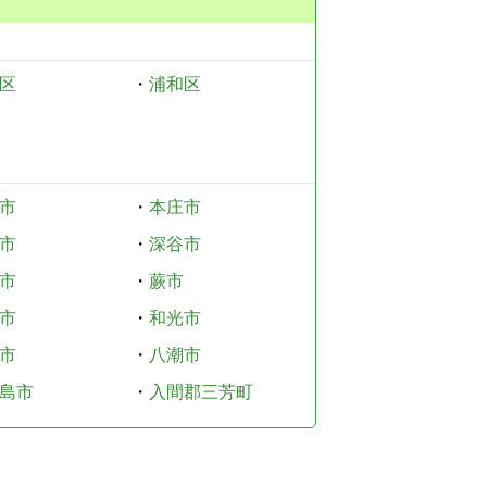
区
・
浦和区
市
・
本庄市
市
・
深谷市
市
・
蕨市
市
・
和光市
市
・
八潮市
島市
・
入間郡三芳町