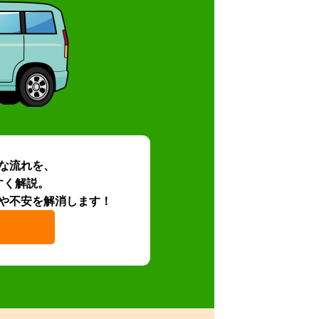
な流れを、
すく解説。
や不安を解消します！