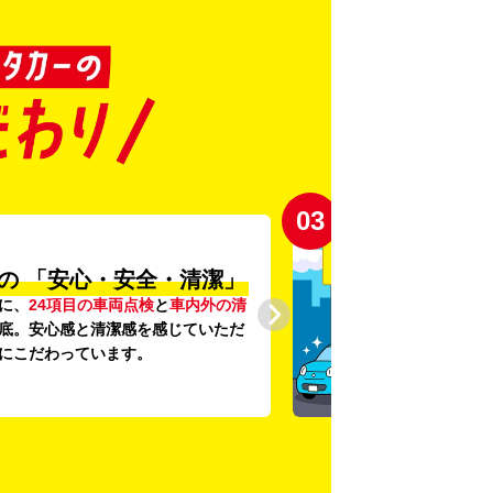
03
の
「安心・安全・清潔」
に、
24項目の車両点検
と
車内外の清
底。安心感と清潔感を感じていただ
にこだわっています。