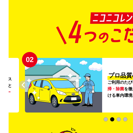
02
円〜
プロ品質
リンス
ご利用のたび
ること
掃・除菌
を徹
う
リー
ける車内環境