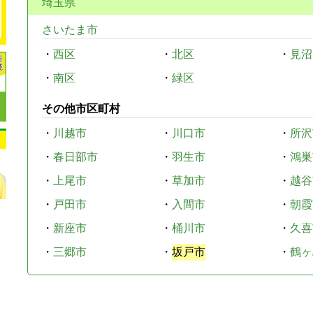
埼玉県
さいたま市
・
西区
・
北区
・
見沼
・
南区
・
緑区
その他市区町村
・
川越市
・
川口市
・
所沢
・
春日部市
・
羽生市
・
鴻巣
・
上尾市
・
草加市
・
越谷
・
戸田市
・
入間市
・
朝霞
・
新座市
・
桶川市
・
久喜
・
三郷市
・
坂戸市
・
鶴ヶ