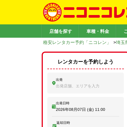
店舗を探す
車種・料金
格安レンタカー予約「ニコレン」
>
埼玉
レンタカーを予約しよう
出発
出発店舗、エリアを入力
出発日時
2026年08月07日 (金)
11:00
返却日時