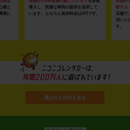
点検
と
登録から4年未満の新しいクルマ
を多数
全国47
心感と
導入し、快適な車両の提供を追求して
駅チカ
環境に
います。もちろん追加料金は0円です。
店舗で
用いた
す。
選ばれる理由を見る