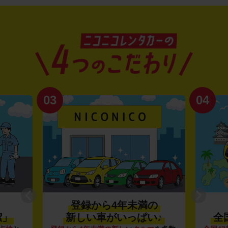
03
04
登録から4年未満の
潔」
新しい車がいっぱい♪
全