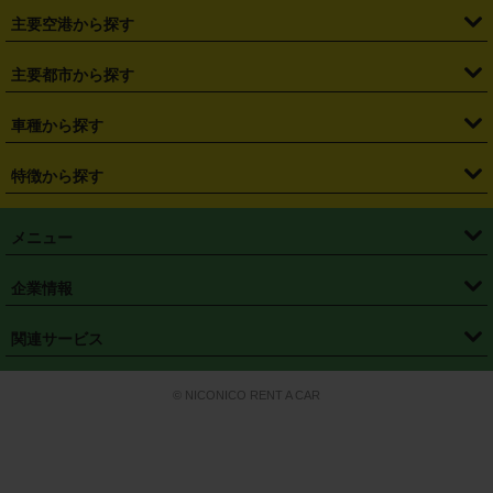
・
札幌駅
・
仙台駅
・
新宿駅
・
池袋駅
・
渋谷駅
・
東京駅
主要空港から探す
・
栃木県
・
群馬県
・
山梨県
・
愛知県
・
静岡県
・
岐阜県
・
横浜駅
・
川崎駅
・
大宮駅
・
西船橋駅
・
柏駅
・
名古屋駅
・
新千歳空港
・
仙台空港
主要都市から探す
・
長野県
・
新潟県
・
富山県
・
石川県
・
福井県
・
大阪府
・
大阪駅
・
難波駅
・
三宮駅
・
京都駅
・
広島駅
・
博多駅
・
成田空港
・
羽田空港
・
兵庫県
・
京都府
・
滋賀県
・
和歌山県
・
奈良県
・
三重県
・
札幌市
・
仙台市
車種から探す
・
熊本駅
・
那覇空港駅
・
中部国際空港セントレア
・
関西国際空港
・
鳥取県
・
島根県
・
岡山県
・
広島県
・
山口県
・
徳島県
・
千葉市
・
さいたま市
・
軽自動車
・
コンパクトカー
・
ステーションワゴン・セダン
特徴から探す
・
大阪国際空港（伊丹空港）
・
神戸空港
・
香川県
・
愛媛県
・
高知県
・
福岡県
・
佐賀県
・
長崎県
・
横浜市
・
川崎市
・
ミニバン・ワンボックス
・
高級ミニバン・ワンボックス
・
SUV
・
岡山空港
・
徳島空港
・
ハイブリッド
・
宅配レンタカー
・
ETCカードレンタル
・
熊本県
・
大分県
・
宮崎県
・
鹿児島県
・
沖縄県
・
相模原市
・
新潟市
メニュー
・
軽トラック・商用バン
・
福岡空港
・
鹿児島空港
・
長期レンタル
・
深夜時間帯レンタル
・
免責補償プラス
・
静岡市
・
浜松市
・
・
トラック・バン
トップページ
・
はじめての方へ
・
ご利用案内
(タウンエースバン、ライトエースバン等)
企業情報
・
那覇空港
・
パーフェクト補償
・
スタッドレスタイヤ
・
直前予約
・
名古屋市
・
京都市
・
・
トラック・バン
ベストレート保証
・
予約から返却まで
・
・
店舗オリジナル
利用シーン別ガイ
(ハイエースバン・キャラバン等)
・
・
ニコパス(アプリ)
会社概要
・
ニュース
・
国際運転免許証
・
フランチャイズ募集
・
営業時間外返却サービス
・
個人情報保護
関連サービス
・
大阪市
・
堺市
ド
・
・
レッカー搬送サービス
カスタマーハラスメントに対する基本方針
・
神戸市
・
岡山市
・
・
車種・料金
カーリースなら「定額ニコノリパック」
・
店舗を探す
・
キャンペーン
© NICONICO RENT A CAR
・
特定商取引法に基づく表記
・
旅行業約款
・
広島市
・
北九州市
・
・
会員特典
超短期カーリースの「ニコリース」
・
選ばれる理由
・
安心・安全への取
り組み
・
福岡市
・
熊本市
・
清潔・快適な車内
・
徹底した車両点検
・
新しいクルマ