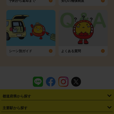
予約から返却まで
安心の補償制度
シーン別ガイド
よくある質問
都道府県から探す
・
北海道
・
青森県
・
岩手県
・
宮城県
・
秋田県
・
山形県
主要駅から探す
・
福島県
・
東京都
・
神奈川県
・
埼玉県
・
千葉県
・
茨城県