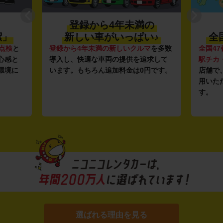
登録から4年未満の
潔」
新しい車がいっぱい♪
全
点検
と
登録から4年未満の新しいクルマ
を多数
全国47
心感と
導入し、快適な車両の提供を追求して
駅チカ
環境に
います。もちろん追加料金は0円です。
店舗で
用いた
す。
選ばれる理由を見る