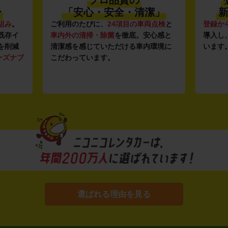
プロ品質の
〜
「安心・安全・清潔」
新
組み
。
ご利用のたびに、
24項目の車両点検
と
登録か
既存イ
車内外の清掃・除菌
を徹底。安心感と
導入し
を削減
清潔感を感じていただける車内環境に
います
ーズナブ
こだわっています。
選ばれる理由を見る