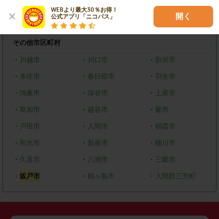
・
西区
・
北区
・
見沼区
WEBより最大30％お得！

開く
公式アプリ「ニコパス」
・
浦和区
・
南区
・
緑区
その他市区町村
・
川越市
・
川口市
・
所沢市
・
本庄市
・
春日部市
・
羽生市
・
鴻巣市
・
深谷市
・
上尾市
・
草加市
・
越谷市
・
蕨市
・
戸田市
・
入間市
・
朝霞市
・
和光市
・
新座市
・
桶川市
・
久喜市
・
八潮市
・
三郷市
・
坂戸市
・
鶴ヶ島市
・
入間郡三芳町