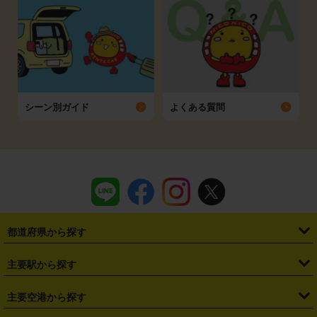
シーン別ガイド
よくある質問
都道府県から探す
・
北海道
・
青森県
・
岩手県
・
宮城県
・
秋田県
・
山形県
主要駅から探す
・
福島県
・
東京都
・
神奈川県
・
埼玉県
・
千葉県
・
茨城県
・
札幌駅
・
仙台駅
・
新宿駅
・
池袋駅
・
渋谷駅
・
東京駅
主要空港から探す
・
栃木県
・
群馬県
・
山梨県
・
愛知県
・
静岡県
・
岐阜県
・
横浜駅
・
川崎駅
・
大宮駅
・
西船橋駅
・
柏駅
・
名古屋駅