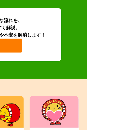
な流れを、
すく解説。
や不安を解消します！