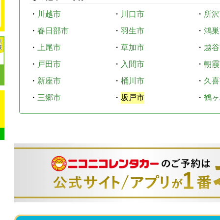
・
川越市
・
川口市
・
所沢
・
春日部市
・
羽生市
・
鴻巣
・
上尾市
・
草加市
・
越谷
・
戸田市
・
入間市
・
朝霞
・
新座市
・
桶川市
・
久喜
・
三郷市
・
坂戸市
・
鶴ヶ