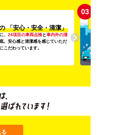
03
の
「安心・安全・清潔」
に、
24項目の車両点検
と
車内外の清
底。安心感と清潔感を感じていただ
にこだわっています。
見る