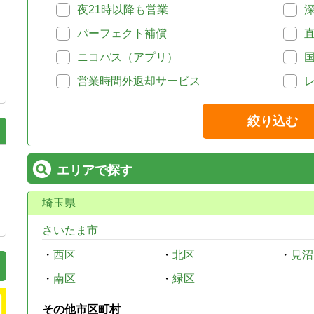
夜21時以降も営業
パーフェクト補償
ニコパス（アプリ）
営業時間外返却サービス
絞り込む
エリアで探す
埼玉県
さいたま市
・
西区
・
北区
・
見沼
・
南区
・
緑区
その他市区町村