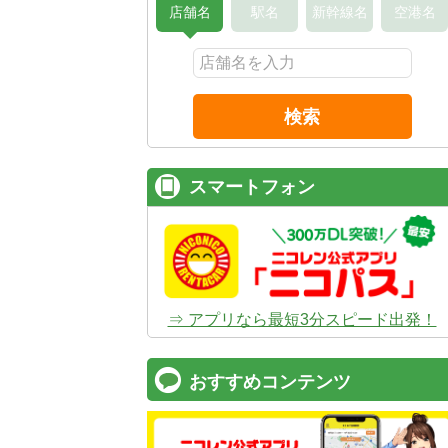
店舗名
駅名
新幹線名
空港名
検索
スマートフォン
⇒ アプリなら最短3分スピード出発！
おすすめコンテンツ