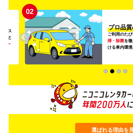
02
円〜
プロ品質
リンス
ご利用のたび
ること
掃・除菌
を徹
う
リー
ける車内環境
選ばれる理由を