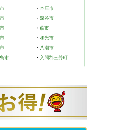
市
・
本庄市
市
・
深谷市
市
・
蕨市
市
・
和光市
市
・
八潮市
島市
・
入間郡三芳町