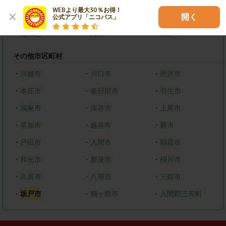
WEBより最大30％お得！

・
西区
・
北区
・
見沼区
開く
公式アプリ「ニコパス」
・
浦和区
・
南区
・
緑区
その他市区町村
・
川越市
・
川口市
・
所沢市
・
本庄市
・
春日部市
・
羽生市
・
鴻巣市
・
深谷市
・
上尾市
・
草加市
・
越谷市
・
蕨市
・
戸田市
・
入間市
・
朝霞市
・
和光市
・
新座市
・
桶川市
・
久喜市
・
八潮市
・
三郷市
・
坂戸市
・
鶴ヶ島市
・
入間郡三芳町