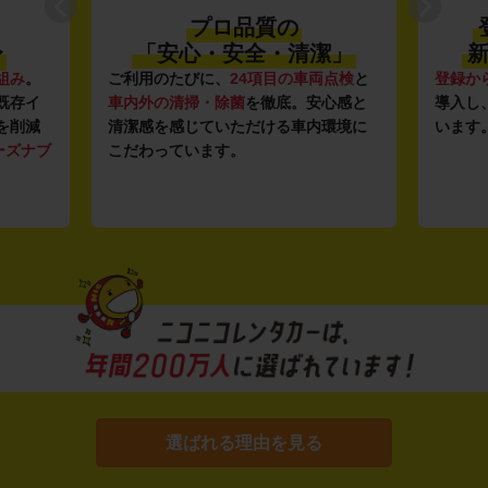
プロ品質の
〜
「安心・安全・清潔」
新
組み
。
ご利用のたびに、
24項目の車両点検
と
登録か
既存イ
車内外の清掃・除菌
を徹底。安心感と
導入し
を削減
清潔感を感じていただける車内環境に
います
ーズナブ
こだわっています。
選ばれる理由を見る