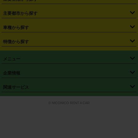
・
栃木県
・
群馬県
・
山梨県
・
愛知県
・
静岡県
・
岐阜県
・
横浜駅
・
川崎駅
・
大宮駅
・
西船橋駅
・
柏駅
・
名古屋駅
・
新千歳空港
・
仙台空港
主要都市から探す
・
長野県
・
新潟県
・
富山県
・
石川県
・
福井県
・
大阪府
・
大阪駅
・
難波駅
・
三宮駅
・
京都駅
・
広島駅
・
博多駅
・
成田空港
・
羽田空港
・
兵庫県
・
京都府
・
滋賀県
・
和歌山県
・
奈良県
・
三重県
・
札幌市
・
仙台市
車種から探す
・
熊本駅
・
那覇空港駅
・
中部国際空港セントレア
・
関西国際空港
・
鳥取県
・
島根県
・
岡山県
・
広島県
・
山口県
・
徳島県
・
千葉市
・
さいたま市
・
軽自動車
・
コンパクトカー
・
ステーションワゴン・セダン
特徴から探す
・
大阪国際空港（伊丹空港）
・
神戸空港
・
香川県
・
愛媛県
・
高知県
・
福岡県
・
佐賀県
・
長崎県
・
横浜市
・
川崎市
・
ミニバン・ワンボックス
・
高級ミニバン・ワンボックス
・
SUV
・
岡山空港
・
徳島空港
・
ハイブリッド
・
宅配レンタカー
・
ETCカードレンタル
・
熊本県
・
大分県
・
宮崎県
・
鹿児島県
・
沖縄県
・
相模原市
・
新潟市
メニュー
・
軽トラック・商用バン
・
福岡空港
・
鹿児島空港
・
長期レンタル
・
深夜時間帯レンタル
・
免責補償プラス
・
静岡市
・
浜松市
・
・
トラック・バン
トップページ
・
はじめての方へ
・
ご利用案内
(タウンエースバン、ライトエースバン等)
企業情報
・
那覇空港
・
パーフェクト補償
・
スタッドレスタイヤ
・
直前予約
・
名古屋市
・
京都市
・
・
トラック・バン
ベストレート保証
・
予約から返却まで
・
・
店舗オリジナル
利用シーン別ガイ
(ハイエースバン・キャラバン等)
・
・
ニコパス(アプリ)
会社概要
・
ニュース
・
国際運転免許証
・
フランチャイズ募集
・
営業時間外返却サービス
・
個人情報保護
関連サービス
・
大阪市
・
堺市
ド
・
・
レッカー搬送サービス
カスタマーハラスメントに対する基本方針
・
神戸市
・
岡山市
・
・
車種・料金
カーリースなら「定額ニコノリパック」
・
店舗を探す
・
キャンペーン
© NICONICO RENT A CAR
・
特定商取引法に基づく表記
・
旅行業約款
・
広島市
・
北九州市
・
・
会員特典
超短期カーリースの「ニコリース」
・
選ばれる理由
・
安心・安全への取
り組み
・
福岡市
・
熊本市
・
清潔・快適な車内
・
徹底した車両点検
・
新しいクルマ
空間