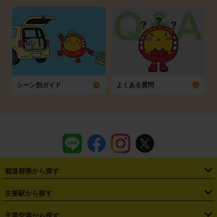
シーン別ガイド
よくある質問
都道府県から探す
・
北海道
・
青森県
・
岩手県
・
宮城県
・
秋田県
・
山形県
主要駅から探す
・
福島県
・
東京都
・
神奈川県
・
埼玉県
・
千葉県
・
茨城県
・
札幌駅
・
仙台駅
・
新宿駅
・
池袋駅
・
渋谷駅
・
東京駅
主要空港から探す