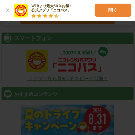
WEBより最大30％お得！

開く
公式アプリ「ニコパス」
検索
スマートフォン
⇒ アプリなら最短3分スピード出発！
おすすめコンテンツ