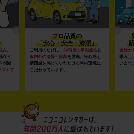
プロ品質の
〜
「安心・安全・清潔」
新
組み
。
ご利用のたびに、
24項目の車両点検
と
登録か
既存イ
車内外の清掃・除菌
を徹底。安心感と
導入し
を削減
清潔感を感じていただける車内環境に
います
ーズナブ
こだわっています。