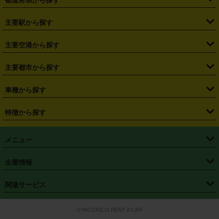
・
北海道
・
青森県
・
岩手県
・
宮城県
・
秋田県
・
山形県
主要駅から探す
・
福島県
・
東京都
・
神奈川県
・
埼玉県
・
千葉県
・
茨城県
・
札幌駅
・
仙台駅
・
新宿駅
・
池袋駅
・
渋谷駅
・
東京駅
主要空港から探す
・
栃木県
・
群馬県
・
山梨県
・
愛知県
・
静岡県
・
岐阜県
・
横浜駅
・
川崎駅
・
大宮駅
・
西船橋駅
・
柏駅
・
名古屋駅
・
新千歳空港
・
仙台空港
主要都市から探す
・
長野県
・
新潟県
・
富山県
・
石川県
・
福井県
・
大阪府
・
大阪駅
・
難波駅
・
三宮駅
・
京都駅
・
広島駅
・
博多駅
・
成田空港
・
羽田空港
・
兵庫県
・
京都府
・
滋賀県
・
和歌山県
・
奈良県
・
三重県
・
札幌市
・
仙台市
車種から探す
・
熊本駅
・
那覇空港駅
・
中部国際空港セントレア
・
関西国際空港
・
鳥取県
・
島根県
・
岡山県
・
広島県
・
山口県
・
徳島県
・
千葉市
・
さいたま市
・
軽自動車
・
コンパクトカー
・
ステーションワゴン・セダン
特徴から探す
・
大阪国際空港（伊丹空港）
・
神戸空港
・
香川県
・
愛媛県
・
高知県
・
福岡県
・
佐賀県
・
長崎県
・
横浜市
・
川崎市
・
ミニバン・ワンボックス
・
高級ミニバン・ワンボックス
・
SUV
・
岡山空港
・
徳島空港
・
ハイブリッド
・
宅配レンタカー
・
ETCカードレンタル
・
熊本県
・
大分県
・
宮崎県
・
鹿児島県
・
沖縄県
・
相模原市
・
新潟市
メニュー
・
軽トラック・商用バン
・
福岡空港
・
鹿児島空港
・
長期レンタル
・
深夜時間帯レンタル
・
免責補償プラス
・
静岡市
・
浜松市
・
・
トラック・バン
トップページ
・
はじめての方へ
・
ご利用案内
(タウンエースバン、ライトエースバン等)
企業情報
・
那覇空港
・
パーフェクト補償
・
スタッドレスタイヤ
・
直前予約
・
名古屋市
・
京都市
・
・
トラック・バン
ベストレート保証
・
予約から返却まで
・
・
店舗オリジナル
利用シーン別ガイ
(ハイエースバン・キャラバン等)
・
・
ニコパス(アプリ)
会社概要
・
ニュース
・
国際運転免許証
・
フランチャイズ募集
・
営業時間外返却サービス
・
個人情報保護
関連サービス
・
大阪市
・
堺市
ド
・
・
レッカー搬送サービス
カスタマーハラスメントに対する基本方針
・
神戸市
・
岡山市
・
・
車種・料金
カーリースなら「定額ニコノリパック」
・
店舗を探す
・
キャンペーン
© NICONICO RENT A CAR
・
特定商取引法に基づく表記
・
旅行業約款
・
広島市
・
北九州市
・
・
会員特典
超短期カーリースの「ニコリース」
・
選ばれる理由
・
安心・安全への取