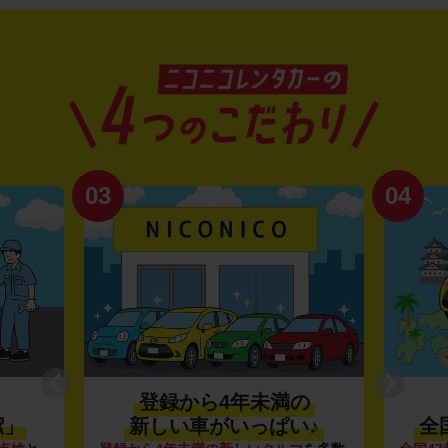
03
04
登録から4年未満の
潔」
新しい車がいっぱい♪
全