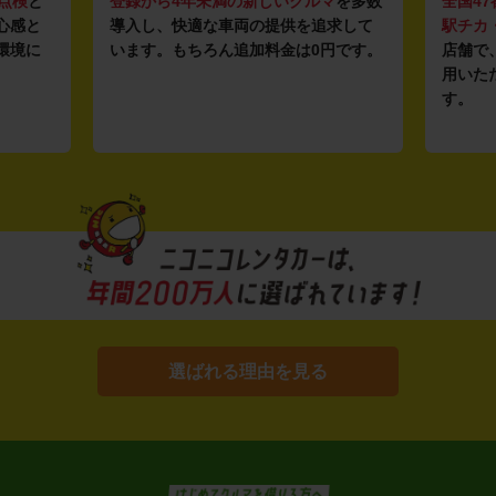
点検
と
登録から4年未満の新しいクルマ
を多数
全国47
心感と
導入し、快適な車両の提供を追求して
駅チカ
環境に
います。もちろん追加料金は0円です。
店舗で
用いた
す。
選ばれる理由を見る