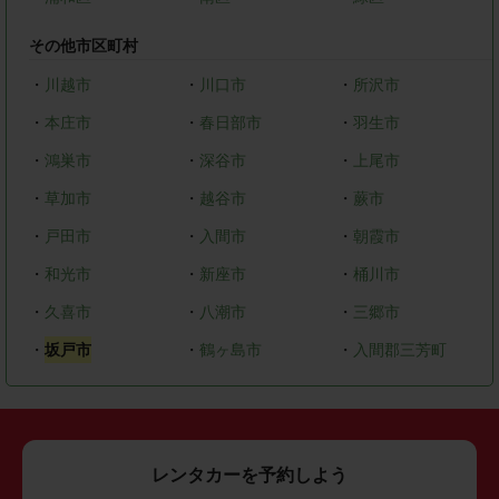
その他市区町村
・
川越市
・
川口市
・
所沢市
・
本庄市
・
春日部市
・
羽生市
・
鴻巣市
・
深谷市
・
上尾市
・
草加市
・
越谷市
・
蕨市
・
戸田市
・
入間市
・
朝霞市
・
和光市
・
新座市
・
桶川市
・
久喜市
・
八潮市
・
三郷市
・
坂戸市
・
鶴ヶ島市
・
入間郡三芳町
レンタカーを予約しよう