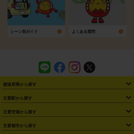
シーン別ガイド
よくある質問
都道府県から探す
・
北海道
・
青森県
・
岩手県
・
宮城県
・
秋田県
・
山形県
主要駅から探す
・
福島県
・
東京都
・
神奈川県
・
埼玉県
・
千葉県
・
茨城県
・
札幌駅
・
仙台駅
・
新宿駅
・
池袋駅
・
渋谷駅
・
東京駅
主要空港から探す
・
栃木県
・
群馬県
・
山梨県
・
愛知県
・
静岡県
・
岐阜県
・
横浜駅
・
川崎駅
・
大宮駅
・
西船橋駅
・
柏駅
・
名古屋駅
・
新千歳空港
・
仙台空港
主要都市から探す
・
長野県
・
新潟県
・
富山県
・
石川県
・
福井県
・
大阪府
・
大阪駅
・
難波駅
・
三宮駅
・
京都駅
・
広島駅
・
博多駅
・
成田空港
・
羽田空港