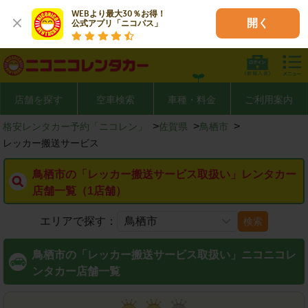
WEBより最大30％お得！

開く
公式アプリ「ニコパス」
店舗を探す
空車検索
車種・料金
ご利用案内
>
>
>
格安レンタカー予約「ニコレン」
佐賀県
鳥栖市
レッカー搬送サービス
鳥栖市の「レッカー搬送サービス取扱い」レンタカー
店舗一覧（1店舗）
エリアで探す：
検索
鳥栖市の「レッカー搬送サービス取扱い」ニコニコレ
ンタカー店舗一覧