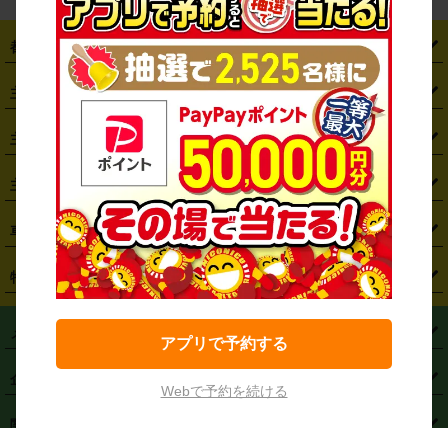
都道府県から探す
・
北海道
・
青森県
・
岩手県
・
宮城県
・
秋田県
・
山形県
主要駅から探す
・
福島県
・
東京都
・
神奈川県
・
埼玉県
・
千葉県
・
茨城県
・
札幌駅
・
仙台駅
・
新宿駅
・
池袋駅
・
渋谷駅
・
東京駅
主要空港から探す
・
栃木県
・
群馬県
・
山梨県
・
愛知県
・
静岡県
・
岐阜県
・
横浜駅
・
川崎駅
・
大宮駅
・
西船橋駅
・
柏駅
・
名古屋駅
・
新千歳空港
・
仙台空港
主要都市から探す
・
長野県
・
新潟県
・
富山県
・
石川県
・
福井県
・
大阪府
・
大阪駅
・
難波駅
・
三宮駅
・
京都駅
・
広島駅
・
博多駅
・
成田空港
・
羽田空港
・
兵庫県
・
京都府
・
滋賀県
・
和歌山県
・
奈良県
・
三重県
・
札幌市
・
仙台市
車種から探す
・
熊本駅
・
那覇空港駅
・
中部国際空港セントレア
・
関西国際空港
・
鳥取県
・
島根県
・
岡山県
・
広島県
・
山口県
・
徳島県
・
千葉市
・
さいたま市
・
軽自動車
・
コンパクトカー
・
ステーションワゴン・セダン
特徴から探す
・
大阪国際空港（伊丹空港）
・
神戸空港
・
香川県
・
愛媛県
・
高知県
・
福岡県
・
佐賀県
・
長崎県
・
横浜市
・
川崎市
・
ミニバン・ワンボックス
・
高級ミニバン・ワンボックス
・
SUV
・
岡山空港
・
徳島空港
・
ハイブリッド
・
宅配レンタカー
・
ETCカードレンタル
・
熊本県
・
大分県
・
宮崎県
・
鹿児島県
・
沖縄県
・
相模原市
・
新潟市
メニュー
・
軽トラック・商用バン
アプリで予約する
・
福岡空港
・
鹿児島空港
・
長期レンタル
・
深夜時間帯レンタル
・
免責補償プラス
・
静岡市
・
浜松市
・
・
トラック・バン
トップページ
・
はじめての方へ
・
ご利用案内
(タウンエースバン、ライトエースバン等)
企業情報
・
那覇空港
・
パーフェクト補償
・
スタッドレスタイヤ
・
直前予約
・
名古屋市
・
京都市
Webで予約を続ける
・
・
トラック・バン
ベストレート保証
・
予約から返却まで
・
・
店舗オリジナル
利用シーン別ガイ
(ハイエースバン・キャラバン等)
・
・
ニコパス(アプリ)
会社概要
・
ニュース
・
国際運転免許証
・
フランチャイズ募集
・
営業時間外返却サービス
・
個人情報保護
関連サービス
・
大阪市
・
堺市
ド