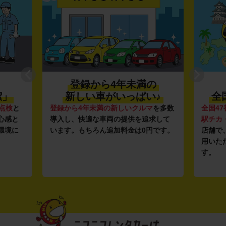
登録から4年未満の
潔」
新しい車がいっぱい♪
全
点検
と
登録から4年未満の新しいクルマ
を多数
全国47
心感と
導入し、快適な車両の提供を追求して
駅チカ
環境に
います。もちろん追加料金は0円です。
店舗で
用いた
す。