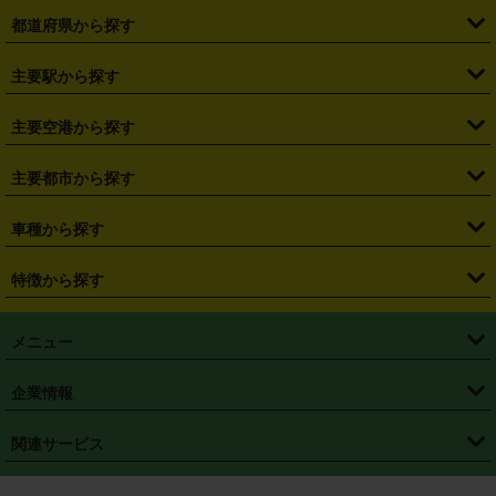
都道府県から探す
・
北海道
・
青森県
・
岩手県
・
宮城県
・
秋田県
・
山形県
主要駅から探す
・
福島県
・
東京都
・
神奈川県
・
埼玉県
・
千葉県
・
茨城県
・
札幌駅
・
仙台駅
・
新宿駅
・
池袋駅
・
渋谷駅
・
東京駅
主要空港から探す
・
栃木県
・
群馬県
・
山梨県
・
愛知県
・
静岡県
・
岐阜県
・
横浜駅
・
川崎駅
・
大宮駅
・
西船橋駅
・
柏駅
・
名古屋駅
・
新千歳空港
・
仙台空港
主要都市から探す
・
長野県
・
新潟県
・
富山県
・
石川県
・
福井県
・
大阪府
・
大阪駅
・
難波駅
・
三宮駅
・
京都駅
・
広島駅
・
博多駅
・
成田空港
・
羽田空港
・
兵庫県
・
京都府
・
滋賀県
・
和歌山県
・
奈良県
・
三重県
・
札幌市
・
仙台市
車種から探す
・
熊本駅
・
那覇空港駅
・
中部国際空港セントレア
・
関西国際空港
・
鳥取県
・
島根県
・
岡山県
・
広島県
・
山口県
・
徳島県
・
千葉市
・
さいたま市
・
軽自動車
・
コンパクトカー
・
ステーションワゴン・セダン
特徴から探す
・
大阪国際空港（伊丹空港）
・
神戸空港
・
香川県
・
愛媛県
・
高知県
・
福岡県
・
佐賀県
・
長崎県
・
横浜市
・
川崎市
・
ミニバン・ワンボックス
・
高級ミニバン・ワンボックス
・
SUV
・
岡山空港
・
徳島空港
・
ハイブリッド
・
宅配レンタカー
・
ETCカードレンタル
・
熊本県
・
大分県
・
宮崎県
・
鹿児島県
・
沖縄県
・
相模原市
・
新潟市
メニュー
・
軽トラック・商用バン
・
福岡空港
・
鹿児島空港
・
長期レンタル
・
深夜時間帯レンタル
・
免責補償プラス
・
静岡市
・
浜松市
・
・
トラック・バン
トップページ
・
はじめての方へ
・
ご利用案内
(タウンエースバン、ライトエースバン等)
企業情報
・
那覇空港
・
パーフェクト補償
・
スタッドレスタイヤ
・
直前予約
・
名古屋市
・
京都市
・
・
トラック・バン
ベストレート保証
・
予約から返却まで
・
・
店舗オリジナル
利用シーン別ガイ
(ハイエースバン・キャラバン等)
・
・
ニコパス(アプリ)
会社概要
・
ニュース
・
国際運転免許証
・
フランチャイズ募集
・
営業時間外返却サービス
・
個人情報保護
関連サービス
・
大阪市
・
堺市
ド
・
・
レッカー搬送サービス
カスタマーハラスメントに対する基本方針
・
神戸市
・
岡山市
・
・
車種・料金
カーリースなら「定額ニコノリパック」
・
店舗を探す
・
キャンペーン