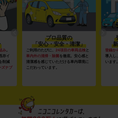
プロ品質の
〜
「安心・安全・清潔」
新
組み
。
ご利用のたびに、
24項目の車両点検
と
登録か
既存イ
車内外の清掃・除菌
を徹底。安心感と
導入し
を削減
清潔感を感じていただける車内環境に
います
ーズナブ
こだわっています。