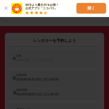
・
佐賀市
・
唐津市
・
鳥栖市
WEBより最大30％お得！

開く
公式アプリ「ニコパス」
・
武雄市
・
鹿島市
・
嬉野市
レンタカーを予約しよう
出発
出発店舗、エリアを入力
出発日時
2026年08月10日 (月)
09:00
返却日時
2026年08月11日 (火)
09:00
車両タイプ