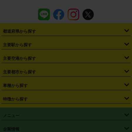
都道府県から探す
・
北海道
・
青森県
・
岩手県
・
宮城県
・
秋田県
・
山形県
主要駅から探す
・
福島県
・
東京都
・
神奈川県
・
埼玉県
・
千葉県
・
茨城県
・
札幌駅
・
仙台駅
・
新宿駅
・
池袋駅
・
渋谷駅
・
東京駅
主要空港から探す
・
栃木県
・
群馬県
・
山梨県
・
愛知県
・
静岡県
・
岐阜県
・
横浜駅
・
川崎駅
・
大宮駅
・
西船橋駅
・
柏駅
・
名古屋駅
・
新千歳空港
・
仙台空港
主要都市から探す
・
長野県
・
新潟県
・
富山県
・
石川県
・
福井県
・
大阪府
・
大阪駅
・
難波駅
・
三宮駅
・
京都駅
・
広島駅
・
博多駅
・
成田空港
・
羽田空港
・
兵庫県
・
京都府
・
滋賀県
・
和歌山県
・
奈良県
・
三重県
・
札幌市
・
仙台市
車種から探す
・
熊本駅
・
那覇空港駅
・
中部国際空港セントレア
・
関西国際空港
・
鳥取県
・
島根県
・
岡山県
・
広島県
・
山口県
・
徳島県
・
千葉市
・
さいたま市
・
軽自動車
・
コンパクトカー
・
ステーションワゴン・セダン
特徴から探す
・
大阪国際空港（伊丹空港）
・
神戸空港
・
香川県
・
愛媛県
・
高知県
・
福岡県
・
佐賀県
・
長崎県
・
横浜市
・
川崎市
・
ミニバン・ワンボックス
・
高級ミニバン・ワンボックス
・
SUV
・
岡山空港
・
徳島空港
・
ハイブリッド
・
宅配レンタカー
・
ETCカードレンタル
・
熊本県
・
大分県
・
宮崎県
・
鹿児島県
・
沖縄県
・
相模原市
・
新潟市
メニュー
・
軽トラック・商用バン
・
福岡空港
・
鹿児島空港
・
長期レンタル
・
深夜時間帯レンタル
・
免責補償プラス
・
静岡市
・
浜松市
・
・
トラック・バン
トップページ
・
はじめての方へ
・
ご利用案内
(タウンエースバン、ライトエースバン等)
企業情報
・
那覇空港
・
パーフェクト補償
・
スタッドレスタイヤ
・
直前予約