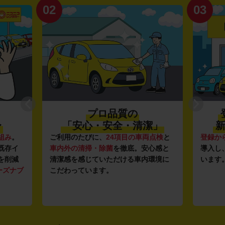
02
03
プロ品質の
〜
「安心・安全・清潔」
新
組み
。
ご利用のたびに、
24項目の車両点検
と
登録か
既存イ
車内外の清掃・除菌
を徹底。安心感と
導入し
を削減
清潔感を感じていただける車内環境に
います
ーズナブ
こだわっています。