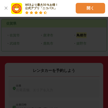
WEBより最大30％お得！

開く
公式アプリ「ニコパス」
エリアで探す
佐賀県
・
佐賀市
・
唐津市
・
鳥栖市
・
武雄市
・
鹿島市
・
嬉野市
レンタカーを予約しよう
出発
出発店舗、エリアを入力
出発日時