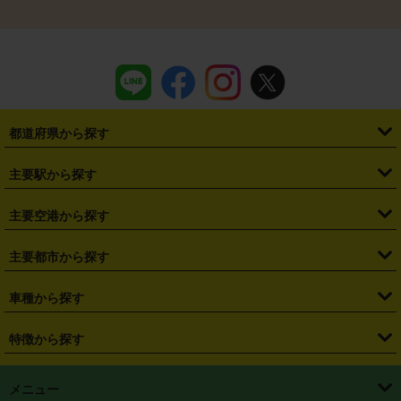
都道府県から探す
・
北海道
・
青森県
・
岩手県
・
宮城県
・
秋田県
・
山形県
主要駅から探す
・
福島県
・
東京都
・
神奈川県
・
埼玉県
・
千葉県
・
茨城県
・
札幌駅
・
仙台駅
・
新宿駅
・
池袋駅
・
渋谷駅
・
東京駅
主要空港から探す
・
栃木県
・
群馬県
・
山梨県
・
愛知県
・
静岡県
・
岐阜県
・
横浜駅
・
川崎駅
・
大宮駅
・
西船橋駅
・
柏駅
・
名古屋駅
・
新千歳空港
・
仙台空港
主要都市から探す
・
長野県
・
新潟県
・
富山県
・
石川県
・
福井県
・
大阪府
・
大阪駅
・
難波駅
・
三宮駅
・
京都駅
・
広島駅
・
博多駅
・
成田空港
・
羽田空港
・
兵庫県
・
京都府
・
滋賀県
・
和歌山県
・
奈良県
・
三重県
・
札幌市
・
仙台市
車種から探す
・
熊本駅
・
那覇空港駅
・
中部国際空港セントレア
・
関西国際空港
・
鳥取県
・
島根県
・
岡山県
・
広島県
・
山口県
・
徳島県
・
千葉市
・
さいたま市
・
軽自動車
・
コンパクトカー
・
ステーションワゴン・セダン
特徴から探す
・
大阪国際空港（伊丹空港）
・
神戸空港
・
香川県
・
愛媛県
・
高知県
・
福岡県
・
佐賀県
・
長崎県
・
横浜市
・
川崎市
・
ミニバン・ワンボックス
・
高級ミニバン・ワンボックス
・
SUV
・
岡山空港
・
徳島空港
・
ハイブリッド
・
宅配レンタカー
・
ETCカードレンタル
・
熊本県
・
大分県
・
宮崎県
・
鹿児島県
・
沖縄県
・
相模原市
・
新潟市
メニュー
・
軽トラック・商用バン
・
福岡空港
・
鹿児島空港