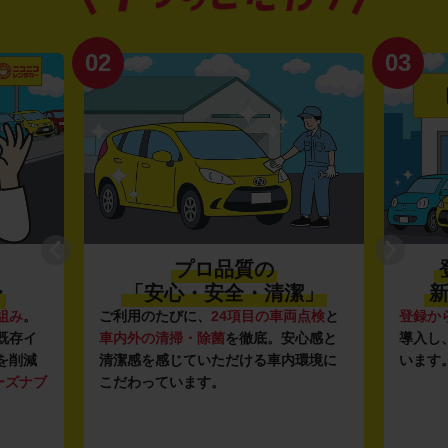
02
03
プロ品質の
〜
「安心・安全・清潔」
新
組み
。
ご利用のたびに、
24項目の車両点検
と
登録か
既存イ
車内外の清掃・除菌
を徹底。安心感と
導入し
を削減
清潔感を感じていただける車内環境に
います
ーズナブ
こだわっています。