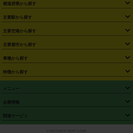
都道府県から探す
・
北海道
・
青森県
・
岩手県
・
宮城県
・
秋田県
・
山形県
主要駅から探す
・
福島県
・
東京都
・
神奈川県
・
埼玉県
・
千葉県
・
茨城県
・
札幌駅
・
仙台駅
・
新宿駅
・
池袋駅
・
渋谷駅
・
東京駅
主要空港から探す
・
栃木県
・
群馬県
・
山梨県
・
愛知県
・
静岡県
・
岐阜県
・
横浜駅
・
川崎駅
・
大宮駅
・
西船橋駅
・
柏駅
・
名古屋駅
・
新千歳空港
・
仙台空港
主要都市から探す
・
長野県
・
新潟県
・
富山県
・
石川県
・
福井県
・
大阪府
・
大阪駅
・
難波駅
・
三宮駅
・
京都駅
・
広島駅
・
博多駅
・
成田空港
・
羽田空港
・
兵庫県
・
京都府
・
滋賀県
・
和歌山県
・
奈良県
・
三重県
・
札幌市
・
仙台市
車種から探す
・
熊本駅
・
那覇空港駅
・
中部国際空港セントレア
・
関西国際空港
・
鳥取県
・
島根県
・
岡山県
・
広島県
・
山口県
・
徳島県
・
千葉市
・
さいたま市
・
軽自動車
・
コンパクトカー
・
ステーションワゴン・セダン
特徴から探す
・
大阪国際空港（伊丹空港）
・
神戸空港
・
香川県
・
愛媛県
・
高知県
・
福岡県
・
佐賀県
・
長崎県
・
横浜市
・
川崎市
・
ミニバン・ワンボックス
・
高級ミニバン・ワンボックス
・
SUV
・
岡山空港
・
徳島空港
・
ハイブリッド
・
宅配レンタカー
・
ETCカードレンタル
・
熊本県
・
大分県
・
宮崎県
・
鹿児島県
・
沖縄県
・
相模原市
・
新潟市
メニュー
・
軽トラック・商用バン
・
福岡空港
・
鹿児島空港
・
長期レンタル
・
深夜時間帯レンタル
・
免責補償プラス
・
静岡市
・
浜松市
・
・
トラック・バン
トップページ
・
はじめての方へ
・
ご利用案内
(タウンエースバン、ライトエースバン等)
企業情報
・
那覇空港
・
パーフェクト補償
・
スタッドレスタイヤ
・
直前予約
・
名古屋市
・
京都市
・
・
トラック・バン
ベストレート保証
・
予約から返却まで
・
・
店舗オリジナル
利用シーン別ガイ
(ハイエースバン・キャラバン等)
・
・
ニコパス(アプリ)
会社概要
・
ニュース
・
国際運転免許証
・
フランチャイズ募集
・
営業時間外返却サービス
・
個人情報保護
関連サービス
・
大阪市
・
堺市
ド
・
・
レッカー搬送サービス
カスタマーハラスメントに対する基本方針
・
神戸市
・
岡山市
・
・
車種・料金
カーリースなら「定額ニコノリパック」
・
店舗を探す
・
キャンペーン
© NICONICO RENT A CAR
・
特定商取引法に基づく表記
・
旅行業約款