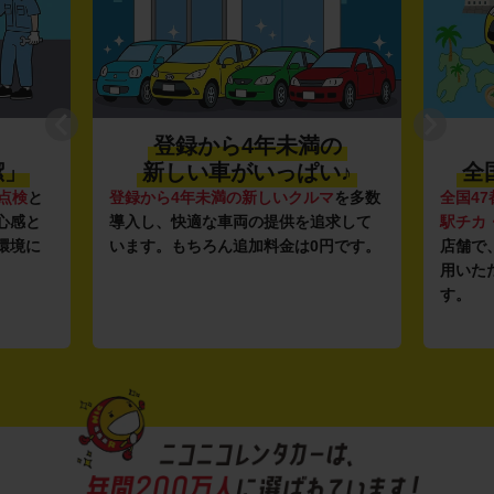
登録から4年未満の
潔」
新しい車がいっぱい♪
全
点検
と
登録から4年未満の新しいクルマ
を多数
全国47
心感と
導入し、快適な車両の提供を追求して
駅チカ
環境に
います。もちろん追加料金は0円です。
店舗で
用いた
す。