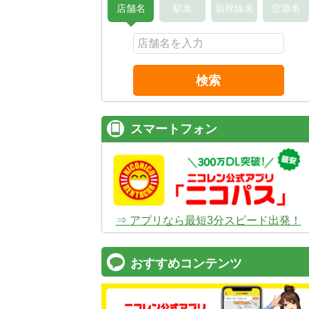
店舗名
駅名
新幹線名
空港名
検索
スマートフォン
⇒ アプリなら最短3分スピード出発！
おすすめコンテンツ