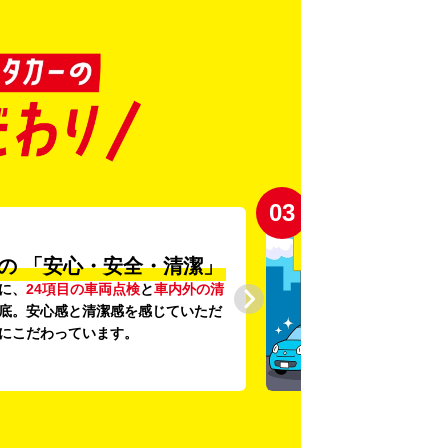
03
の
「安心・安全・清潔」
に、
24項目の車両点検
と
車内外の清
底。安心感と清潔感を感じていただ
にこだわっています。