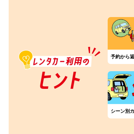
予約から
シーン別