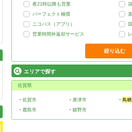
夜21時以降も営業
パーフェクト補償
ニコパス（アプリ）
営業時間外返却サービス
絞り込む
エリアで探す
佐賀県
・
佐賀市
・
唐津市
・
鳥栖
・
鹿島市
・
嬉野市