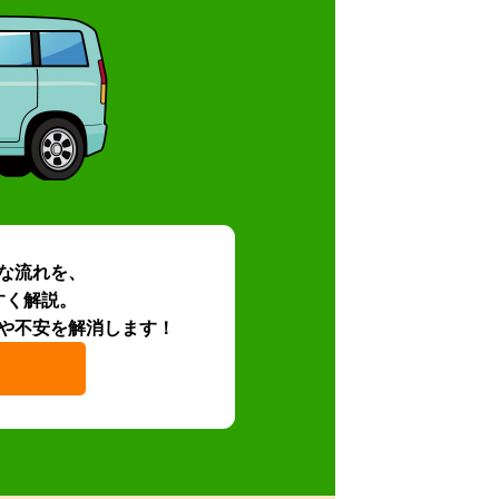
な流れを、
すく解説。
や不安を解消します！