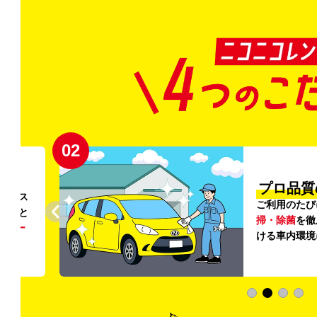
02
円〜
プロ品質
リンス
ご利用のたび
ること
掃・除菌
を徹
う
リー
ける車内環境