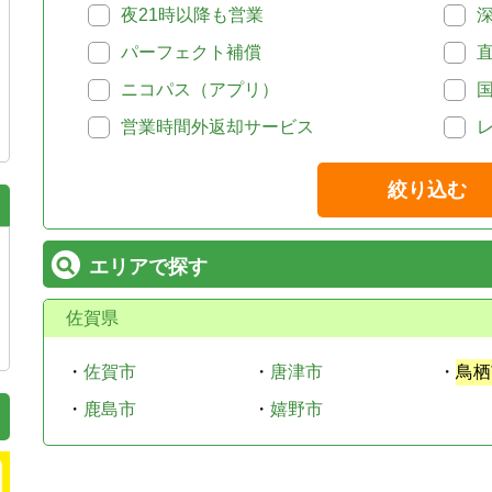
夜21時以降も営業
パーフェクト補償
ニコパス（アプリ）
営業時間外返却サービス
絞り込む
エリアで探す
佐賀県
・
佐賀市
・
唐津市
・
鳥栖
・
鹿島市
・
嬉野市