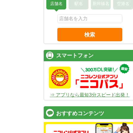
店舗名
駅名
新幹線名
空港名
検索
スマートフォン
⇒ アプリなら最短3分スピード出発！
おすすめコンテンツ