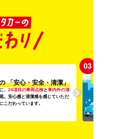
03
の
「安心・安全・清潔」
に、
24項目の車両点検
と
車内外の清
底。安心感と清潔感を感じていただ
にこだわっています。