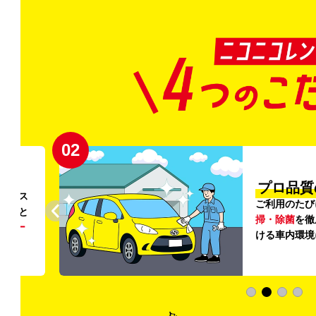
02
円〜
プロ品質
リンス
ご利用のたび
ること
掃・除菌
を徹
う
リー
ける車内環境