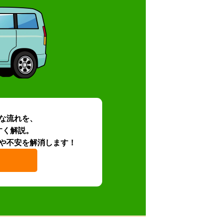
な流れを、
すく解説。
や不安を解消します！