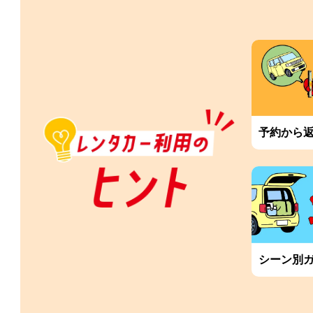
予約から
シーン別