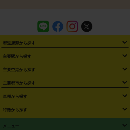
都道府県から探す
・
北海道
・
青森県
・
岩手県
・
宮城県
・
秋田県
・
山形県
主要駅から探す
・
福島県
・
東京都
・
神奈川県
・
埼玉県
・
千葉県
・
茨城県
・
札幌駅
・
仙台駅
・
新宿駅
・
池袋駅
・
渋谷駅
・
東京駅
主要空港から探す
・
栃木県
・
群馬県
・
山梨県
・
愛知県
・
静岡県
・
岐阜県
・
横浜駅
・
川崎駅
・
大宮駅
・
西船橋駅
・
柏駅
・
名古屋駅
・
新千歳空港
・
仙台空港
主要都市から探す
・
長野県
・
新潟県
・
富山県
・
石川県
・
福井県
・
大阪府
・
大阪駅
・
難波駅
・
三宮駅
・
京都駅
・
広島駅
・
博多駅
・
成田空港
・
羽田空港
・
兵庫県
・
京都府
・
滋賀県
・
和歌山県
・
奈良県
・
三重県
・
札幌市
・
仙台市
車種から探す
・
熊本駅
・
那覇空港駅
・
中部国際空港セントレア
・
関西国際空港
・
鳥取県
・
島根県
・
岡山県
・
広島県
・
山口県
・
徳島県
・
千葉市
・
さいたま市
・
軽自動車
・
コンパクトカー
・
ステーションワゴン・セダン
特徴から探す
・
大阪国際空港（伊丹空港）
・
神戸空港
・
香川県
・
愛媛県
・
高知県
・
福岡県
・
佐賀県
・
長崎県
・
横浜市
・
川崎市
・
ミニバン・ワンボックス
・
高級ミニバン・ワンボックス
・
SUV
・
岡山空港
・
徳島空港
・
ハイブリッド
・
宅配レンタカー
・
ETCカードレンタル
・
熊本県
・
大分県
・
宮崎県
・
鹿児島県
・
沖縄県
・
相模原市
・
新潟市
メニュー
・
軽トラック・商用バン
・
福岡空港
・
鹿児島空港