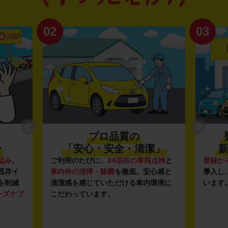
02
03
プロ品質の
〜
「安心・安全・清潔」
新
組み
。
ご利用のたびに、
24項目の車両点検
と
登録か
既存イ
車内外の清掃・除菌
を徹底。安心感と
導入し
を削減
清潔感を感じていただける車内環境に
います
ーズナブ
こだわっています。