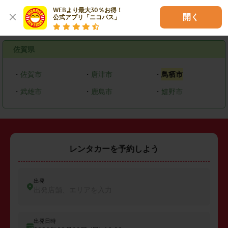
WEBより最大30％お得！

開く
公式アプリ「ニコパス」
エリアで探す
佐賀県
・
佐賀市
・
唐津市
・
鳥栖市
・
武雄市
・
鹿島市
・
嬉野市
レンタカーを予約しよう
出発
出発店舗、エリアを入力
出発日時