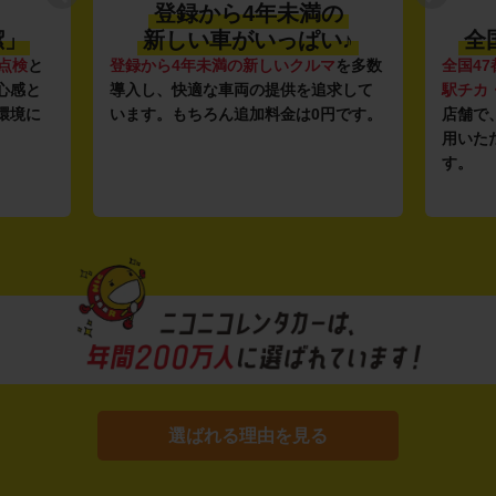
登録から4年未満の
潔」
新しい車がいっぱい♪
全
点検
と
登録から4年未満の新しいクルマ
を多数
全国47
心感と
導入し、快適な車両の提供を追求して
駅チカ
環境に
います。もちろん追加料金は0円です。
店舗で
用いた
す。
選ばれる理由を見る