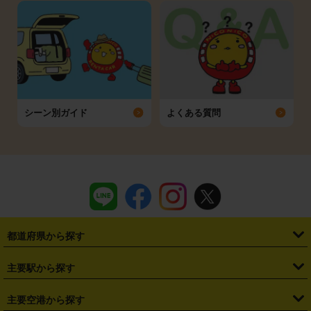
シーン別ガイド
よくある質問
都道府県から探す
・
北海道
・
青森県
・
岩手県
・
宮城県
・
秋田県
・
山形県
主要駅から探す
・
福島県
・
東京都
・
神奈川県
・
埼玉県
・
千葉県
・
茨城県
・
札幌駅
・
仙台駅
・
新宿駅
・
池袋駅
・
渋谷駅
・
東京駅
主要空港から探す
・
栃木県
・
群馬県
・
山梨県
・
愛知県
・
静岡県
・
岐阜県