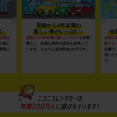
登録から4年未満の
潔」
新しい車がいっぱい♪
全
点検
と
登録から4年未満の新しいクルマ
を多数
全国47
心感と
導入し、快適な車両の提供を追求して
駅チカ
環境に
います。もちろん追加料金は0円です。
店舗で
用いた
す。