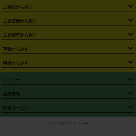
・
北海道
・
青森県
・
岩手県
・
宮城県
・
秋田県
・
山形県
主要駅から探す
・
福島県
・
東京都
・
神奈川県
・
埼玉県
・
千葉県
・
茨城県
・
札幌駅
・
仙台駅
・
新宿駅
・
池袋駅
・
渋谷駅
・
東京駅
主要空港から探す
・
栃木県
・
群馬県
・
山梨県
・
愛知県
・
静岡県
・
岐阜県
・
横浜駅
・
川崎駅
・
大宮駅
・
西船橋駅
・
柏駅
・
名古屋駅
・
新千歳空港
・
仙台空港
主要都市から探す
・
長野県
・
新潟県
・
富山県
・
石川県
・
福井県
・
大阪府
・
大阪駅
・
難波駅
・
三宮駅
・
京都駅
・
広島駅
・
博多駅
・
成田空港
・
羽田空港
・
兵庫県
・
京都府
・
滋賀県
・
和歌山県
・
奈良県
・
三重県
・
札幌市
・
仙台市
車種から探す
・
熊本駅
・
那覇空港駅
・
中部国際空港セントレア
・
関西国際空港
・
鳥取県
・
島根県
・
岡山県
・
広島県
・
山口県
・
徳島県
・
千葉市
・
さいたま市
・
軽自動車
・
コンパクトカー
・
ステーションワゴン・セダン
特徴から探す
・
大阪国際空港（伊丹空港）
・
神戸空港
・
香川県
・
愛媛県
・
高知県
・
福岡県
・
佐賀県
・
長崎県
・
横浜市
・
川崎市
・
ミニバン・ワンボックス
・
高級ミニバン・ワンボックス
・
SUV
・
岡山空港
・
徳島空港
・
ハイブリッド
・
宅配レンタカー
・
ETCカードレンタル
・
熊本県
・
大分県
・
宮崎県
・
鹿児島県
・
沖縄県
・
相模原市
・
新潟市
メニュー
・
軽トラック・商用バン
・
福岡空港
・
鹿児島空港
・
長期レンタル
・
深夜時間帯レンタル
・
免責補償プラス
・
静岡市
・
浜松市
・
・
トラック・バン
トップページ
・
はじめての方へ
・
ご利用案内
(タウンエースバン、ライトエースバン等)
企業情報
・
那覇空港
・
パーフェクト補償
・
スタッドレスタイヤ
・
直前予約
・
名古屋市
・
京都市
・
・
トラック・バン
ベストレート保証
・
予約から返却まで
・
・
店舗オリジナル
利用シーン別ガイ
(ハイエースバン・キャラバン等)
・
・
ニコパス(アプリ)
会社概要
・
ニュース
・
国際運転免許証
・
フランチャイズ募集
・
営業時間外返却サービス
・
個人情報保護
関連サービス
・
大阪市
・
堺市
ド
・
・
レッカー搬送サービス
カスタマーハラスメントに対する基本方針
・
神戸市
・
岡山市
・
・
車種・料金
カーリースなら「定額ニコノリパック」
・
店舗を探す
・
キャンペーン
© NICONICO RENT A CAR
・
特定商取引法に基づく表記
・
旅行業約款
・
広島市
・
北九州市
・
・
会員特典
超短期カーリースの「ニコリース」
・
選ばれる理由
・
安心・安全への取