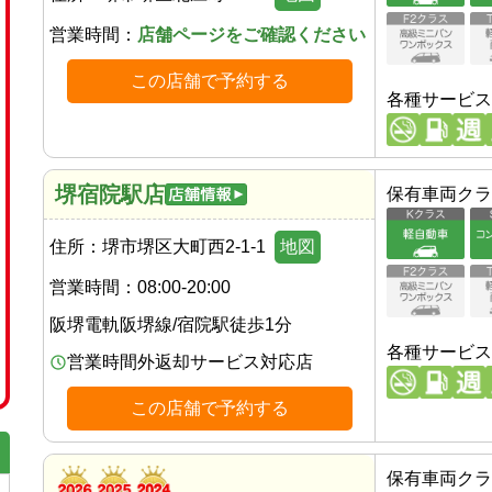
営業時間：
店舗ページをご確認ください
この店舗で予約する
各種サービス
堺宿院駅店
保有車両クラ
住所：
堺市堺区大町西2-1-1
地図
営業時間：
08:00-20:00
阪堺電軌阪堺線
/
宿院駅
徒歩
1
分
各種サービス
営業時間外返却サービス対応店
この店舗で予約する
保有車両クラ