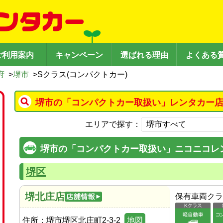
ご利用案内
キャンペーン
選ばれる理由
よくある
府
>
堺市
>
Sクラス(コンパクトカー)
堺市の「コンパクトカー取扱い」レンタカー店
エリアで探す：
堺市の「コンパクトカー取扱い」ニコニコレ
堺区
堺北庄店
保有車両クラ
住所：
堺市堺区北庄町2-3-2
地図