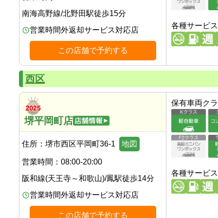
南海高野線
/
北野田駅
徒歩
15
分
各種サービス
営業時間外返却サービス対応店
この店舗で予約する
西区
保有車両クラ
堺平岡町店
住所：
堺市西区平岡町36-1
地図
営業時間：
08:00-20:00
各種サービス
阪和線(天王寺～和歌山)
/
鳳駅
徒歩
14
分
営業時間外返却サービス対応店
この店舗で予約する