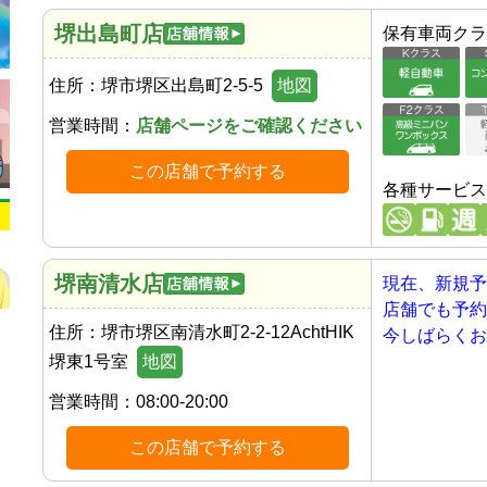
堺出島町店
保有車両クラ
住所：
堺市堺区出島町2-5-5
地図
営業時間：
店舗ページをご確認ください
この店舗で予約する
各種サービス
堺南清水店
現在、新規予
店舗でも予約
住所：
堺市堺区南清水町2-2-12AchtHIK
今しばらくお
堺東1号室
地図
営業時間：
08:00-20:00
この店舗で予約する