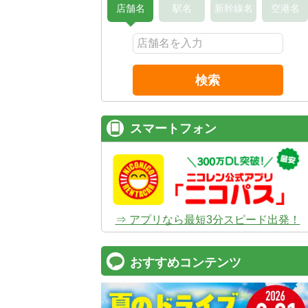
店舗名
駅名
新幹線名
空港名
検索
スマートフォン
⇒ アプリなら最短3分スピード出発！
おすすめコンテンツ