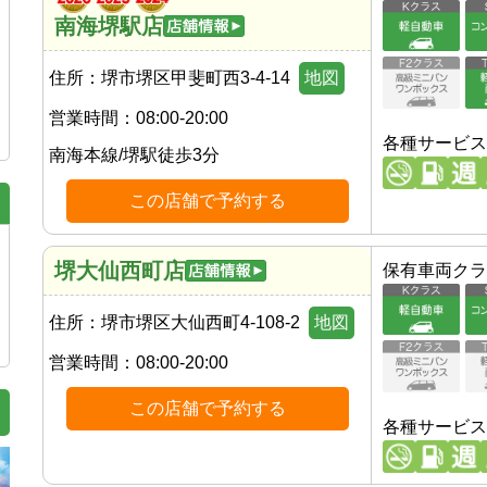
南海堺駅店
住所：
堺市堺区甲斐町西3-4-14
地図
営業時間：
08:00-20:00
各種サービス
南海本線
/
堺駅
徒歩
3
分
この店舗で予約する
堺大仙西町店
保有車両クラ
住所：
堺市堺区大仙西町4-108-2
地図
営業時間：
08:00-20:00
この店舗で予約する
各種サービス