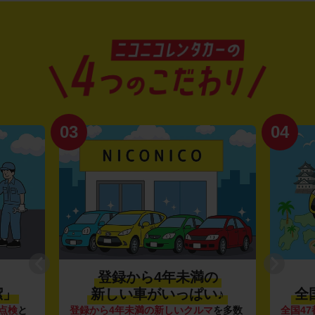
03
04
登録から4年未満の
潔」
新しい車がいっぱい♪
全
点検
と
登録から4年未満の新しいクルマ
を多数
全国47