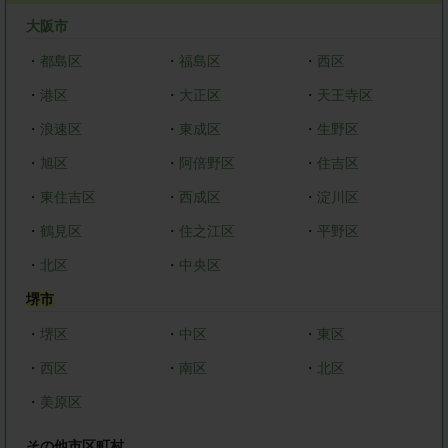
大阪市
・
都島区
・
福島区
・
西区
・
港区
・
大正区
・
天王寺区
・
浪速区
・
東成区
・
生野区
・
旭区
・
阿倍野区
・
住吉区
・
東住吉区
・
西成区
・
淀川区
・
鶴見区
・
住之江区
・
平野区
・
北区
・
中央区
堺市
・
堺区
・
中区
・
東区
・
西区
・
南区
・
北区
・
美原区
その他市区町村