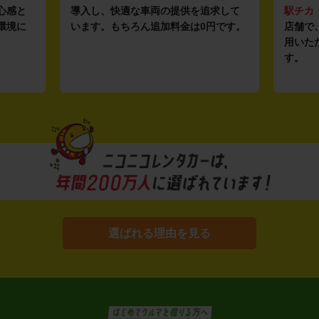
心感と
導入し、快適な車両の提供を追求して
駅チカ
環境に
います。もちろん追加料金は0円です。
店舗で
用いた
す。
選ばれる理由を見る