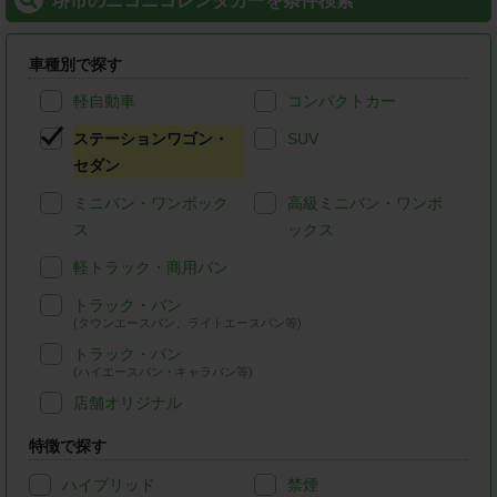
堺市のニコニコレンタカーを条件検索
車種別で探す
軽自動車
コンパクトカー
ステーションワゴン・
SUV
セダン
ミニバン・ワンボック
高級ミニバン・ワンボ
ス
ックス
軽トラック・商用バン
トラック・バン
(タウンエースバン、ライトエースバン等)
トラック・バン
(ハイエースバン・キャラバン等)
店舗オリジナル
特徴で探す
ハイブリッド
禁煙