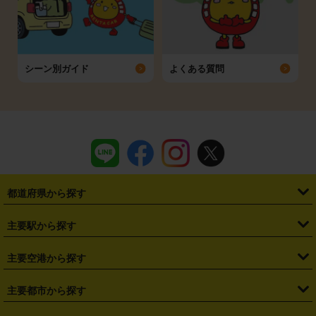
シーン別ガイド
よくある質問
都道府県から探す
・
北海道
・
青森県
・
岩手県
・
宮城県
・
秋田県
・
山形県
主要駅から探す
・
福島県
・
東京都
・
神奈川県
・
埼玉県
・
千葉県
・
茨城県
・
札幌駅
・
仙台駅
・
新宿駅
・
池袋駅
・
渋谷駅
・
東京駅
主要空港から探す
・
栃木県
・
群馬県
・
山梨県
・
愛知県
・
静岡県
・
岐阜県
・
横浜駅
・
川崎駅
・
大宮駅
・
西船橋駅
・
柏駅
・
名古屋駅
・
新千歳空港
・
仙台空港
主要都市から探す
・
長野県
・
新潟県
・
富山県
・
石川県
・
福井県
・
大阪府
・
大阪駅
・
難波駅
・
三宮駅
・
京都駅
・
広島駅
・
博多駅
・
成田空港
・
羽田空港
・
兵庫県
・
京都府
・
滋賀県
・
和歌山県
・
奈良県
・
三重県