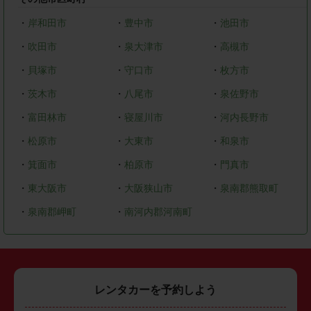
・
岸和田市
・
豊中市
・
池田市
・
吹田市
・
泉大津市
・
高槻市
・
貝塚市
・
守口市
・
枚方市
・
茨木市
・
八尾市
・
泉佐野市
・
富田林市
・
寝屋川市
・
河内長野市
・
松原市
・
大東市
・
和泉市
・
箕面市
・
柏原市
・
門真市
・
東大阪市
・
大阪狭山市
・
泉南郡熊取町
・
泉南郡岬町
・
南河内郡河南町
レンタカーを予約しよう