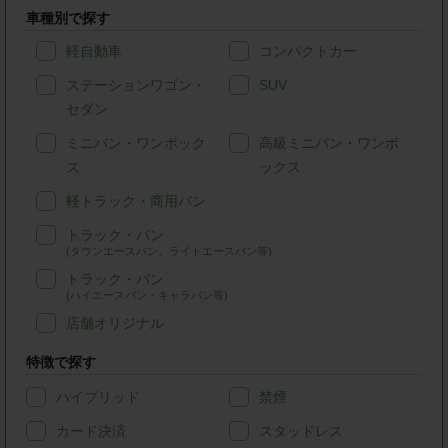
車種別で探す
軽自動車
コンパクトカー
ステーションワゴン・
SUV
セダン
ミニバン・ワンボック
高級ミニバン・ワンボ
ス
ックス
軽トラック・商用バン
トラック・バン
(タウンエースバン、ライトエースバン等)
トラック・バン
(ハイエースバン・キャラバン等)
店舗オリジナル
特徴で探す
ハイブリッド
禁煙
カード決済
スタッドレス