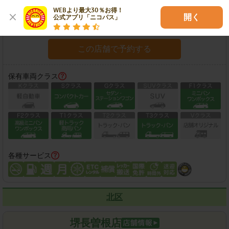
住所：
堺市西区浜寺南町3-3-5
地図
WEBより最大30％お得！

開く
公式アプリ「ニコパス」
営業時間：
08:00-20:00
この店舗で予約する
保有車両クラス
各種サービス
北区
堺長曽根店