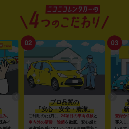
02
03
プロ品質の
〜
「安心・安全・清潔」
新
組み
。
ご利用のたびに、
24項目の車両点検
と
登録か
既存イ
車内外の清掃・除菌
を徹底。安心感と
導入し
を削減
清潔感を感じていただける車内環境に
います