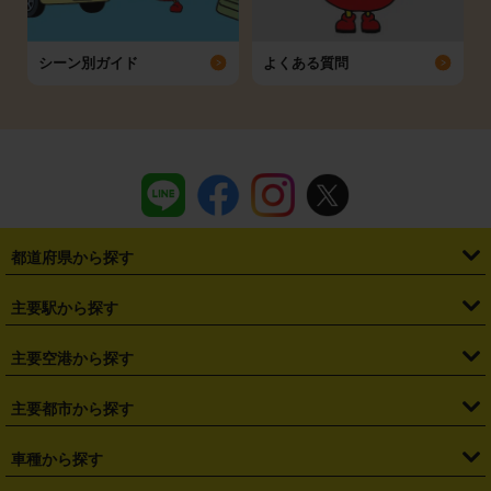
シーン別ガイド
よくある質問
都道府県から探す
・
北海道
・
青森県
・
岩手県
・
宮城県
・
秋田県
・
山形県
主要駅から探す
・
福島県
・
東京都
・
神奈川県
・
埼玉県
・
千葉県
・
茨城県
・
札幌駅
・
仙台駅
・
新宿駅
・
池袋駅
・
渋谷駅
・
東京駅
主要空港から探す
・
栃木県
・
群馬県
・
山梨県
・
愛知県
・
静岡県
・
岐阜県
・
横浜駅
・
川崎駅
・
大宮駅
・
西船橋駅
・
柏駅
・
名古屋駅
・
新千歳空港
・
仙台空港
主要都市から探す
・
長野県
・
新潟県
・
富山県
・
石川県
・
福井県
・
大阪府
・
大阪駅
・
難波駅
・
三宮駅
・
京都駅
・
広島駅
・
博多駅
・
成田空港
・
羽田空港
・
兵庫県
・
京都府
・
滋賀県
・
和歌山県
・
奈良県
・
三重県
・
札幌市
・
仙台市
車種から探す
・
熊本駅
・
那覇空港駅
・
中部国際空港セントレア
・
関西国際空港
・
鳥取県
・
島根県
・
岡山県
・
広島県
・
山口県
・
徳島県
・
千葉市
・
さいたま市