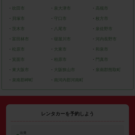
・
吹田市
・
泉大津市
・
高槻市
・
貝塚市
・
守口市
・
枚方市
・
茨木市
・
八尾市
・
泉佐野市
・
富田林市
・
寝屋川市
・
河内長野市
・
松原市
・
大東市
・
和泉市
・
箕面市
・
柏原市
・
門真市
・
東大阪市
・
大阪狭山市
・
泉南郡熊取町
・
泉南郡岬町
・
南河内郡河南町
レンタカーを予約しよう
出発