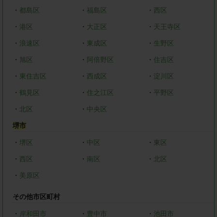
・
都島区
・
福島区
・
西区
・
港区
・
大正区
・
天王寺区
・
浪速区
・
東成区
・
生野区
・
旭区
・
阿倍野区
・
住吉区
・
東住吉区
・
西成区
・
淀川区
・
鶴見区
・
住之江区
・
平野区
・
北区
・
中央区
堺市
・
堺区
・
中区
・
東区
・
西区
・
南区
・
北区
・
美原区
その他市区町村
・
岸和田市
・
豊中市
・
池田市