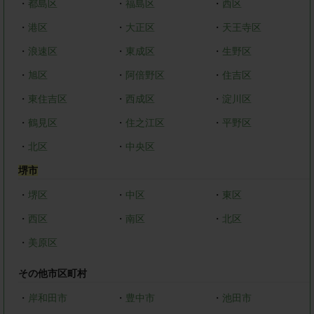
・
都島区
・
福島区
・
西区
・
港区
・
大正区
・
天王寺区
・
浪速区
・
東成区
・
生野区
・
旭区
・
阿倍野区
・
住吉区
・
東住吉区
・
西成区
・
淀川区
・
鶴見区
・
住之江区
・
平野区
・
北区
・
中央区
堺市
・
堺区
・
中区
・
東区
・
西区
・
南区
・
北区
・
美原区
その他市区町村
・
岸和田市
・
豊中市
・
池田市