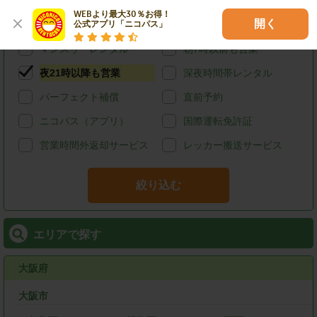
給油可能
ETCレンタル
WEBより最大30％お得！

開く
公式アプリ「ニコパス」
宅配レンタカー
ウィークリーレンタル
マンスリーレンタル
朝7時以前も営業
夜21時以降も営業
深夜時間帯レンタル
パーフェクト補償
直前予約
ニコパス（アプリ）
国際運転免許証
営業時間外返却サービス
レッカー搬送サービス
絞り込む
エリアで探す
大阪府
大阪市