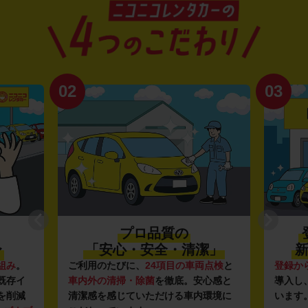
02
03
プロ品質の
〜
「安心・安全・清潔」
新
組み
。
ご利用のたびに、
24項目の車両点検
と
登録か
既存イ
車内外の清掃・除菌
を徹底。安心感と
導入し
を削減
清潔感を感じていただける車内環境に
います