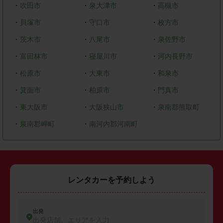
・
吹田市
・
泉大津市
・
高槻市
・
貝塚市
・
守口市
・
枚方市
・
茨木市
・
八尾市
・
泉佐野市
・
富田林市
・
寝屋川市
・
河内長野市
・
松原市
・
大東市
・
和泉市
・
箕面市
・
柏原市
・
門真市
・
東大阪市
・
大阪狭山市
・
泉南郡熊取町
・
泉南郡岬町
・
南河内郡河南町
レンタカーを予約しよう
出発
出発店舗、エリアを入力