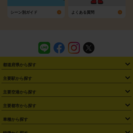
シーン別ガイド
よくある質問
都道府県から探す
・
北海道
・
青森県
・
岩手県
・
宮城県
・
秋田県
・
山形県
主要駅から探す
・
福島県
・
東京都
・
神奈川県
・
埼玉県
・
千葉県
・
茨城県
・
札幌駅
・
仙台駅
・
新宿駅
・
池袋駅
・
渋谷駅
・
東京駅
主要空港から探す
・
栃木県
・
群馬県
・
山梨県
・
愛知県
・
静岡県
・
岐阜県
・
横浜駅
・
川崎駅
・
大宮駅
・
西船橋駅
・
柏駅
・
名古屋駅
・
新千歳空港
・
仙台空港
主要都市から探す
・
長野県
・
新潟県
・
富山県
・
石川県
・
福井県
・
大阪府
・
大阪駅
・
難波駅
・
三宮駅
・
京都駅
・
広島駅
・
博多駅
・
成田空港
・
羽田空港
・
兵庫県
・
京都府
・
滋賀県
・
和歌山県
・
奈良県
・
三重県
・
札幌市
・
仙台市
車種から探す
・
熊本駅
・
那覇空港駅
・
中部国際空港セントレア
・
関西国際空港
・
鳥取県
・
島根県
・
岡山県
・
広島県
・
山口県
・
徳島県
・
千葉市
・
さいたま市
・
軽自動車
・
コンパクトカー
・
ステーションワゴン・セダン