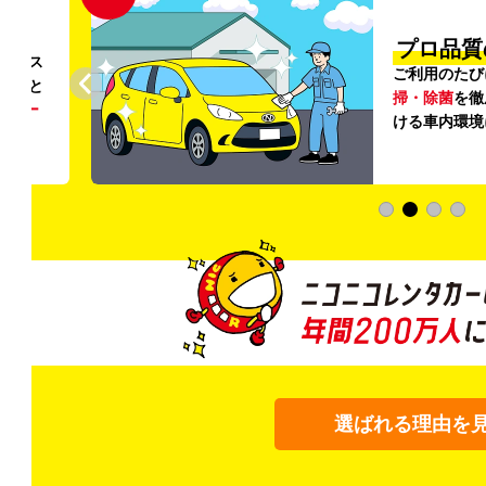
円〜
プロ品質
リンス
ご利用のたび
ること
掃・除菌
を徹
う
リー
ける車内環境
選ばれる理由を