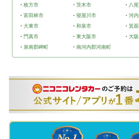
・
枚方市
・
茨木市
・
八尾
・
富田林市
・
寝屋川市
・
河内
・
大東市
・
和泉市
・
箕面
・
門真市
・
東大阪市
・
大阪
・
泉南郡岬町
・
南河内郡河南町