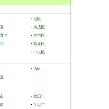
・
港区
区
・
東成区
野区
・
住吉区
区
・
鶴見区
・
中央区
・
西区
区
市
・
吹田市
市
・
守口市