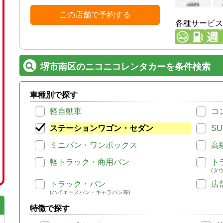
この店舗で予約する
各種サービス
堺市南区のニコニコレンタカーを条件検索
車種別で探す
軽自動車
コ
ステーションワゴン・セダン
SU
ミニバン・ワンボックス
高
軽トラック・商用バン
ト
(タ
トラック・バン
店
(ハイエースバン・キャラバン等)
特徴で探す