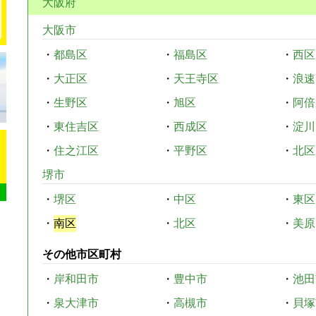
大阪府
大阪市
・
都島区
・
福島区
・
西区
・
大正区
・
天王寺区
・
浪速
・
生野区
・
旭区
・
阿倍
・
東住吉区
・
西成区
・
淀川
・
住之江区
・
平野区
・
北区
堺市
・
堺区
・
中区
・
東区
・
南区
・
北区
・
美原
その他市区町村
・
岸和田市
・
豊中市
・
池田
・
泉大津市
・
高槻市
・
貝塚