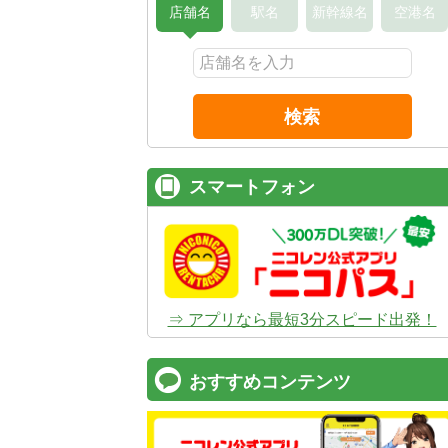
店舗名
駅名
新幹線名
空港名
検索
スマートフォン
⇒ アプリなら最短3分スピード出発！
おすすめコンテンツ