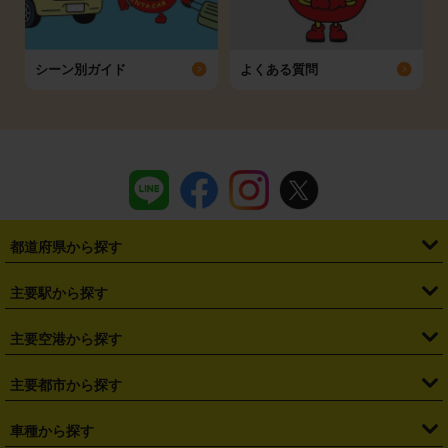
シーン別ガイド
よくある質問
都道府県から探す
・
北海道
・
青森県
・
岩手県
・
宮城県
・
秋田県
・
山形県
主要駅から探す
・
福島県
・
東京都
・
神奈川県
・
埼玉県
・
千葉県
・
茨城県
・
札幌駅
・
仙台駅
・
新宿駅
・
池袋駅
・
渋谷駅
・
東京駅
主要空港から探す
・
栃木県
・
群馬県
・
山梨県
・
愛知県
・
静岡県
・
岐阜県
・
横浜駅
・
川崎駅
・
大宮駅
・
西船橋駅
・
柏駅
・
名古屋駅
・
新千歳空港
・
仙台空港
主要都市から探す
・
長野県
・
新潟県
・
富山県
・
石川県
・
福井県
・
大阪府
・
大阪駅
・
難波駅
・
三宮駅
・
京都駅
・
広島駅
・
博多駅
・
成田空港
・
羽田空港
・
兵庫県
・
京都府
・
滋賀県
・
和歌山県
・
奈良県
・
三重県
・
札幌市
・
仙台市
車種から探す
・
熊本駅
・
那覇空港駅
・
中部国際空港セントレア
・
関西国際空港