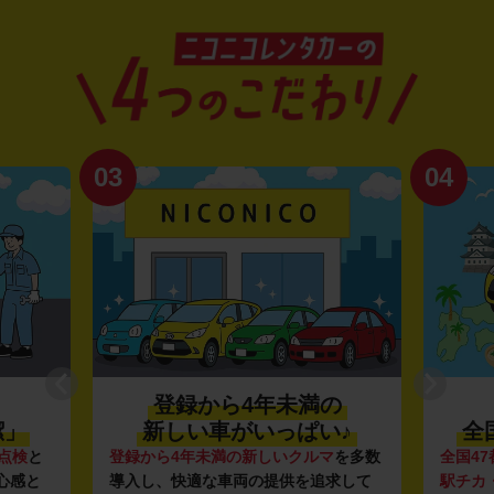
03
04
登録から4年未満の
潔」
新しい車がいっぱい♪
全
点検
と
登録から4年未満の新しいクルマ
を多数
全国47
心感と
導入し、快適な車両の提供を追求して
駅チカ