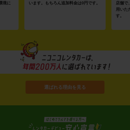
環境に
います。もちろん追加料金は0円です。
店舗で
用いた
す。
選ばれる理由を見る