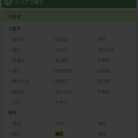
エリアで探す
大阪府
大阪市
・
都島区
・
福島区
・
西区
・
港区
・
大正区
・
天王寺区
・
浪速区
・
東成区
・
生野区
・
旭区
・
阿倍野区
・
住吉区
・
東住吉区
・
西成区
・
淀川区
・
鶴見区
・
住之江区
・
平野区
・
北区
・
中央区
堺市
・
堺区
・
中区
・
東区
・
西区
・
南区
・
北区