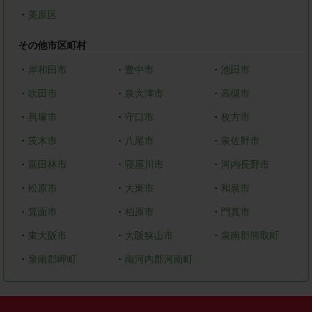
・
美原区
その他市区町村
・
岸和田市
・
豊中市
・
池田市
・
吹田市
・
泉大津市
・
高槻市
・
貝塚市
・
守口市
・
枚方市
・
茨木市
・
八尾市
・
泉佐野市
・
富田林市
・
寝屋川市
・
河内長野市
・
松原市
・
大東市
・
和泉市
・
箕面市
・
柏原市
・
門真市
・
東大阪市
・
大阪狭山市
・
泉南郡熊取町
・
泉南郡岬町
・
南河内郡河南町