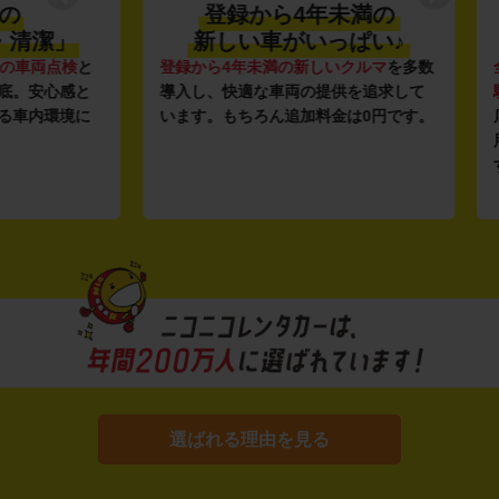
登録から4年未満の
潔」
新しい車がいっぱい♪
全
点検
と
登録から4年未満の新しいクルマ
を多数
全国47
心感と
導入し、快適な車両の提供を追求して
駅チカ
環境に
います。もちろん追加料金は0円です。
店舗で
用いた
す。
選ばれる理由を見る