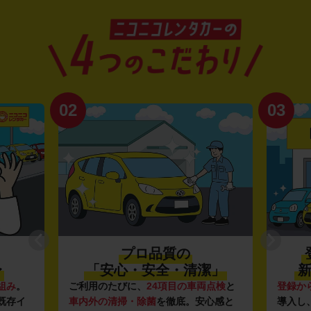
02
03
プロ品質の
〜
「安心・安全・清潔」
新
組み
。
ご利用のたびに、
24項目の車両点検
と
登録か
既存イ
車内外の清掃・除菌
を徹底。安心感と
導入し