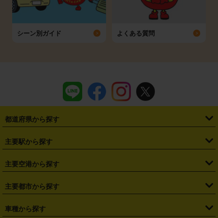
シーン別ガイド
よくある質問
都道府県から探す
・
北海道
・
青森県
・
岩手県
・
宮城県
・
秋田県
・
山形県
主要駅から探す
・
福島県
・
東京都
・
神奈川県
・
埼玉県
・
千葉県
・
茨城県
・
札幌駅
・
仙台駅
・
新宿駅
・
池袋駅
・
渋谷駅
・
東京駅
主要空港から探す
・
栃木県
・
群馬県
・
山梨県
・
愛知県
・
静岡県
・
岐阜県
・
横浜駅
・
川崎駅
・
大宮駅
・
西船橋駅
・
柏駅
・
名古屋駅
・
新千歳空港
・
仙台空港
主要都市から探す
・
長野県
・
新潟県
・
富山県
・
石川県
・
福井県
・
大阪府
・
大阪駅
・
難波駅
・
三宮駅
・
京都駅
・
広島駅
・
博多駅
・
成田空港
・
羽田空港
・
兵庫県
・
京都府
・
滋賀県
・
和歌山県
・
奈良県
・
三重県
・
札幌市
・
仙台市
車種から探す
・
熊本駅
・
那覇空港駅
・
中部国際空港セントレア
・
関西国際空港