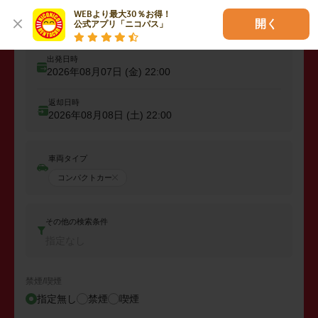
出発
WEBより最大30％お得！

出発店舗、エリアを入力
開く
公式アプリ「ニコパス」
出発日時
2026年08月07日 (金)
22:00
返却日時
2026年08月08日 (土)
22:00
車両タイプ
コンパクトカー
その他の検索条件
指定なし
禁煙/喫煙
指定無し
禁煙
喫煙