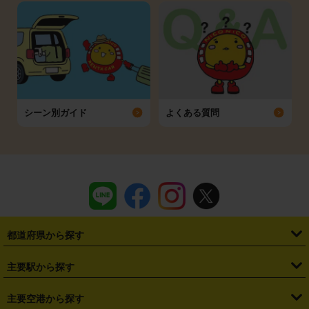
シーン別ガイド
よくある質問
都道府県から探す
・
北海道
・
青森県
・
岩手県
・
宮城県
・
秋田県
・
山形県
主要駅から探す
・
福島県
・
東京都
・
神奈川県
・
埼玉県
・
千葉県
・
茨城県
・
札幌駅
・
仙台駅
・
新宿駅
・
池袋駅
・
渋谷駅
・
東京駅
主要空港から探す
・
栃木県
・
群馬県
・
山梨県
・
愛知県
・
静岡県
・
岐阜県