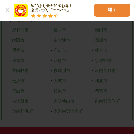
WEBより最大30％お得！

・
美原区
開く
公式アプリ「ニコパス」
その他市区町村
・
岸和田市
・
豊中市
・
池田市
・
吹田市
・
泉大津市
・
高槻市
・
貝塚市
・
守口市
・
枚方市
・
茨木市
・
八尾市
・
泉佐野市
・
富田林市
・
寝屋川市
・
河内長野市
・
松原市
・
大東市
・
和泉市
・
箕面市
・
柏原市
・
門真市
・
東大阪市
・
大阪狭山市
・
泉南郡熊取町
・
泉南郡岬町
・
南河内郡河南町