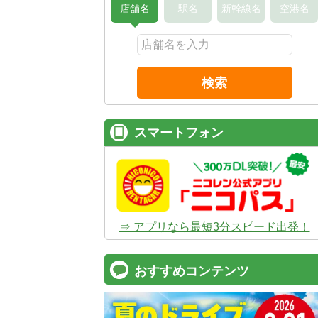
店舗名
駅名
新幹線名
空港名
検索
スマートフォン
⇒ アプリなら最短3分スピード出発！
おすすめコンテンツ