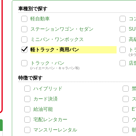
車種別で探す
軽自動車
コ
ステーションワゴン・セダン
SU
ミニバン・ワンボックス
高
軽トラック・商用バン
ト
(タ
トラック・バン
店
(ハイエースバン・キャラバン等)
特徴で探す
ハイブリッド
カード決済
給油可能
E
宅配レンタカー
マンスリーレンタル