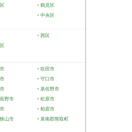
区
・
鶴見区
・
中央区
・
西区
区
市
・
吹田市
市
・
守口市
市
・
泉佐野市
長野市
・
松原市
市
・
柏原市
狭山市
・
泉南郡熊取町