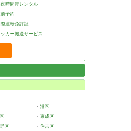
深夜時間帯レンタル
直前予約
国際運転免許証
レッカー搬送サービス
・
港区
区
・
東成区
野区
・
住吉区