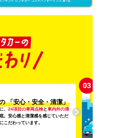
03
の
「安心・安全・清潔」
に、
24項目の車両点検
と
車内外の清
底。安心感と清潔感を感じていただ
にこだわっています。