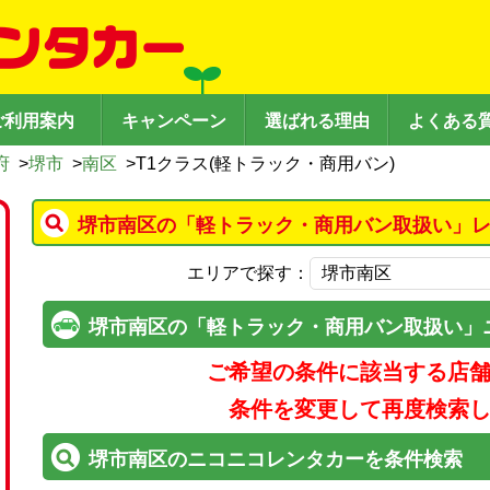
ご利用案内
キャンペーン
選ばれる理由
よくある
府
>
堺市
>
南区
>
T1クラス(軽トラック・商用バン)
堺市南区の「軽トラック・商用バン取扱い」レ
エリアで探す：
堺市南区の「軽トラック・商用バン取扱い」
ご希望の条件に該当する店
条件を変更して再度検索
堺市南区のニコニコレンタカーを条件検索