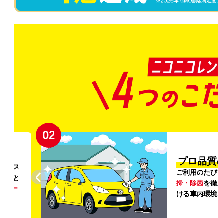
02
円〜
プロ品質
リンス
ご利用のたび
ること
掃・除菌
を徹
う
リー
ける車内環境